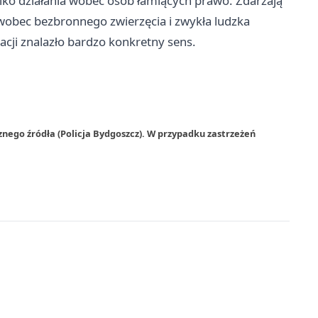
tylko działania wobec osób łamiących prawo. Zdarzają
 wobec bezbronnego zwierzęcia i zwykła ludzka
acji znalazło bardzo konkretny sens.
nego źródła (Policja Bydgoszcz). W przypadku zastrzeżeń