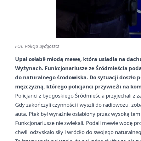
FOT. Policja Bydgoszcz
Upał osłabił młodą mewę, która usiadła na dach
Wyżynach. Funkcjonariusze ze Śródmieścia podali 
do naturalnego środowiska. Do sytuacji doszło 
mężczyzną, którego policjanci przywieźli na kom
Policjanci z bydgoskiego Śródmieścia przyjechali 
Gdy zakończyli czynności i wyszli do radiowozu, zo
auta. Ptak był wyraźnie osłabiony przez wysoką te
Funkcjonariusze nie zwlekali. Podali mewie wodę prost
chwili odzyskało siły i wróciło do swojego naturaln