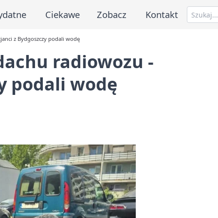
ydatne
Ciekawe
Zobacz
Kontakt
janci z Bydgoszczy podali wodę
achu radiowozu -
zy podali wodę