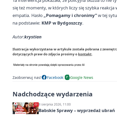
Ta interwencja pokazała, że policyjna służba to nie 
się też momenty, w których liczy się szybka reakcja
empatia. Hasło
„Pomagamy i chronimy”
w tej sytu
na podstawie:
KMP w Bydgoszczy
.
Autor:
krystian
Ilustracja wykorzystana w artykule została pobrana z zewnętrz
dotyczących praw do zdjęcia prosimy o
kontakt
.
Zaobserwuj nas!
Facebook
Google News
Nadchodzące wydarzenia
8 sierpnia 2026, 11:00
Babskie Sprawy – wyprzedaż ubrań