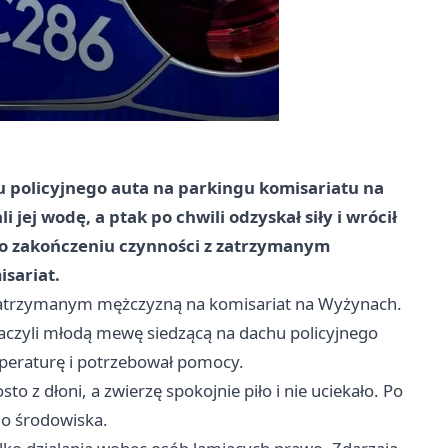
u policyjnego auta na parkingu komisariatu na
jej wodę, a ptak po chwili odzyskał siły i wrócił
po zakończeniu czynności z zatrzymanym
isariat.
z zatrzymanym mężczyzną na komisariat na Wyżynach.
baczyli młodą mewę siedzącą na dachu policyjnego
mperaturę i potrzebował pomocy.
o z dłoni, a zwierzę spokojnie piło i nie uciekało. Po
ego środowiska.