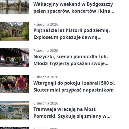
Wakacyjny weekend w Bydgoszczy
pełen spacerów, koncertów i kina
pod chmurką
7 sierpnia 2026
Piętnaście lat historii pod ziemią.
Exploseum pokazuje dawną
fabrykę
7 sierpnia 2026
Nożyczki, scena i pomoc dla Toli.
Młodzi fryzjerzy pokazali swoje
umiejętności
6 sierpnia 2026
Wtargnęli do pokoju i zabrali 500 zł.
Skuter miał przypaść napastnikom
6 sierpnia 2026
Tramwaje wracają na Most
Pomorski. Szykują się zmiany w
komunikacji