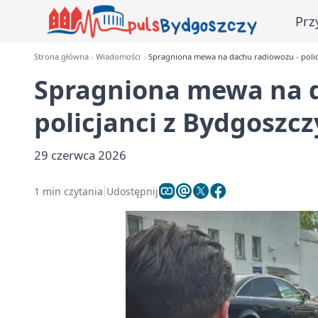
Prz
Strona główna
Wiadomości
Spragniona mewa na dachu radiowozu - polic
Spragniona mewa na d
policjanci z Bydgoszc
29 czerwca 2026
1 min czytania
Udostępnij