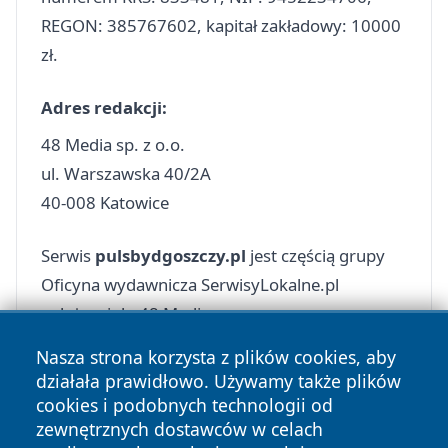
REGON: 385767602, kapitał zakładowy: 10000
zł.
Adres redakcji:
48 Media sp. z o.o.
ul. Warszawska 40/2A
40-008 Katowice
Serwis
pulsbydgoszczy.pl
jest częścią grupy
Oficyna wydawnicza SerwisyLokalne.pl
należącej do 48 Media sp. z o.o.
Nasza strona korzysta z plików cookies, aby
działała prawidłowo. Używamy także plików
cookies i podobnych technologii od
zewnętrznych dostawców w celach
Copyright © 2026 pulsbydgoszczy.pl Wszystkie prawa