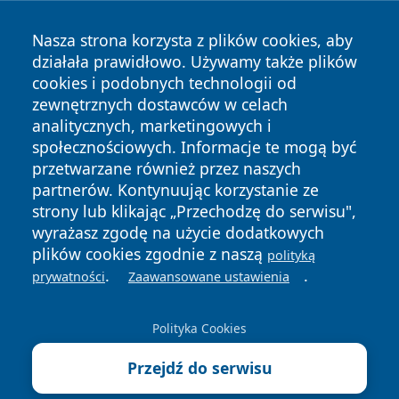
Nasza strona korzysta z plików cookies, aby
działała prawidłowo. Używamy także plików
cookies i podobnych technologii od
zewnętrznych dostawców w celach
Copyright © 2026 pulsbydgoszczy.pl Wszystkie prawa
analitycznych, marketingowych i
zastrzeżone.
społecznościowych. Informacje te mogą być
przetwarzane również przez naszych
partnerów. Kontynuując korzystanie ze
Polityka
Polityka
News
Autorzy
strony lub klikając „Przechodzę do serwisu",
Prywatności
Cookies
wyrażasz zgodę na użycie dodatkowych
plików cookies zgodnie z naszą
polityką
.
.
prywatności
Zaawansowane ustawienia
Polityka Cookies
Przejdź do serwisu