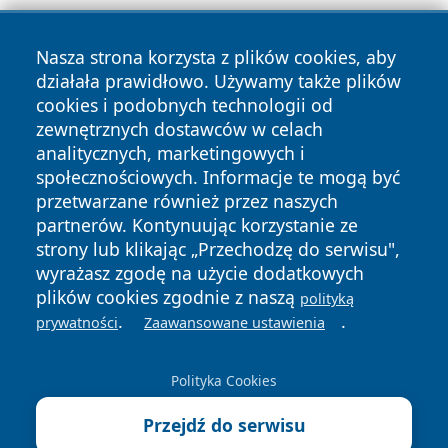
Nasza strona korzysta z plików cookies, aby
działała prawidłowo. Używamy także plików
cookies i podobnych technologii od
zewnętrznych dostawców w celach
Copyright © 2026 pulsbydgoszczy.pl Wszystkie prawa
analitycznych, marketingowych i
zastrzeżone.
społecznościowych. Informacje te mogą być
przetwarzane również przez naszych
partnerów. Kontynuując korzystanie ze
Polityka
Polityka
News
Autorzy
strony lub klikając „Przechodzę do serwisu",
Prywatności
Cookies
wyrażasz zgodę na użycie dodatkowych
plików cookies zgodnie z naszą
polityką
.
.
prywatności
Zaawansowane ustawienia
Polityka Cookies
Przejdź do serwisu