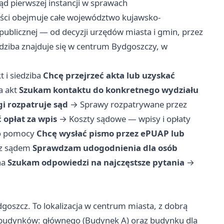
d pierwszej instancji w sprawach
ści obejmuje całe województwo kujawsko-
 publicznej — od decyzji urzędów miasta i gmin, przez
ziba znajduje się w centrum Bydgoszczy, w
t i siedziba
Chcę przejrzeć akta lub uzyskać
a akt
Szukam kontaktu do konkretnego wydziału
gi rozpatruje sąd
→
Sprawy rozpatrywane przez
 opłat za wpis
→
Koszty sądowe — wpisy i opłaty
o pomocy
Chcę wysłać pismo przez ePUAP lub
 z sądem
Sprawdzam udogodnienia dla osób
na
Szukam odpowiedzi na najczęstsze pytania
→
dgoszcz. To lokalizacja w centrum miasta, z dobrą
 budynków: głównego (Budynek A) oraz budynku dla