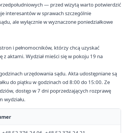
przedpołudniowych — przed wizytą warto potwierdzić
uje interesantów w sprawach szczególnie
ądu, ale wyłącznie w wyznaczone poniedziałkowe
 stron i pełnomocników, którzy chcą uzyskać
ę z aktami. Wydział mieści się w pokoju 19 na
w godzinach urzędowania sądu. Akta udostępniane są
łku do piątku w godzinach od 8:00 do 15:00. Ze
dziów, dostęp w 7 dni poprzedzających rozprawę
m wydziału.
umer
l. +48 52 376 24 06, +48 52 376 24 21