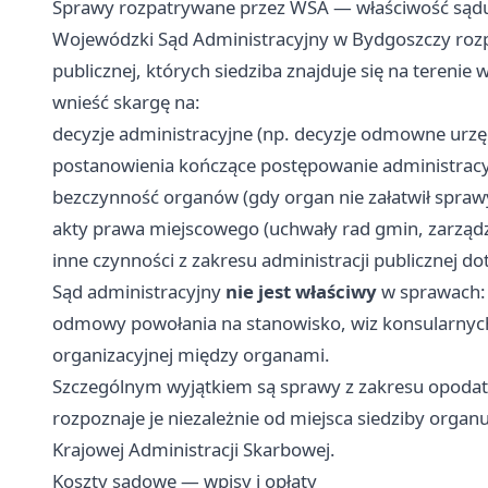
Sprawy rozpatrywane przez WSA — właściwość sąd
Wojewódzki Sąd Administracyjny w Bydgoszczy rozpo
publicznej, których siedziba znajduje się na tere
wnieść skargę na:
decyzje administracyjne (np. decyzje odmowne ur
postanowienia kończące postępowanie administrac
bezczynność organów (gdy organ nie załatwił sprawy
akty prawa miejscowego (uchwały rad gmin, zarządz
inne czynności z zakresu administracji publicznej 
Sąd administracyjny
nie jest właściwy
w sprawach: 
odmowy powołania na stanowisko, wiz konsularnych
organizacyjnej między organami.
Szczególnym wyjątkiem są sprawy z zakresu opo
rozpoznaje je niezależnie od miejsca siedziby organ
Krajowej Administracji Skarbowej.
Koszty sądowe — wpisy i opłaty