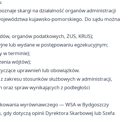
u
znaje skargi na działalność organów administracji
nie województwa kujawsko-pomorskiego. Do sądu można
zędów, organów podatkowych, ZUS, KRUS);
yjne lub wydane w postępowaniu egzekucyjnym;
 w terminie);
enia wójtów);
dotyczące uprawnień lub obowiązków.
z zakresu stosunków służbowych w administracji,
 oraz spraw wynikających z podległości
datkowania wyrównawczego — WSA w Bydgoszczy
u, gdy dotyczą opinii Dyrektora Skarbowej lub Szefa