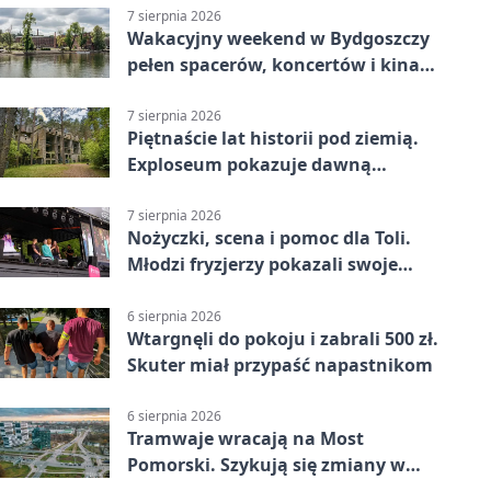
7 sierpnia 2026
Wakacyjny weekend w Bydgoszczy
pełen spacerów, koncertów i kina
pod chmurką
7 sierpnia 2026
Piętnaście lat historii pod ziemią.
Exploseum pokazuje dawną
fabrykę
7 sierpnia 2026
Nożyczki, scena i pomoc dla Toli.
Młodzi fryzjerzy pokazali swoje
umiejętności
6 sierpnia 2026
Wtargnęli do pokoju i zabrali 500 zł.
Skuter miał przypaść napastnikom
6 sierpnia 2026
Tramwaje wracają na Most
Pomorski. Szykują się zmiany w
komunikacji