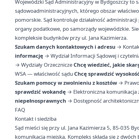
Wojewódzki Sąd Administracyjny w Bydgoszczy to są
sądowoadministracyjnych, którego obszar właściwo
pomorskie. Sąd kontroluje działalność administracji
organy podatkowe, po samorządy wojewódzkie. Sied
kompleksie budynków przy ul. Jana Kazimierza.
Szukam danych kontaktowych i adresu
→
Kontak
informację
→
Wydział Informacji Sądowej i czytelni
→
Wydziały Orzecznicze
Chcę wiedzieć, jakie skar
WSA — właściwość sądu
Chcę sprawdzić wysokość
Szukam pomocy w zwolnieniu z kosztów
→
Praw
sprawdzić wokandę
→
Elektroniczna komunikacja
niepełnosprawnych
→
Dostępność architektonicz
FAQ
Kontakt i siedziba
Sąd mieści się przy ul. Jana Kazimierza 5, 85-035 By
komunikacją miejską. Kompleks składa się z dwóch