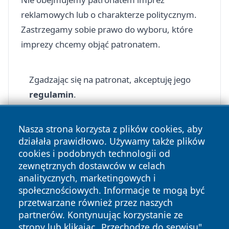
reklamowych lub o charakterze politycznym.
Zastrzegamy sobie prawo do wyboru, które
imprezy chcemy objąć patronatem.
Zgadzając się na patronat, akceptuję jego
regulamin
.
Nasza strona korzysta z plików cookies, aby
działała prawidłowo. Używamy także plików
cookies i podobnych technologii od
zewnętrznych dostawców w celach
Copyright © 2026 pulsbydgoszczy.pl Wszystkie prawa
analitycznych, marketingowych i
zastrzeżone.
społecznościowych. Informacje te mogą być
przetwarzane również przez naszych
partnerów. Kontynuując korzystanie ze
Polityka
Polityka
News
Autorzy
strony lub klikając „Przechodzę do serwisu",
Prywatności
Cookies