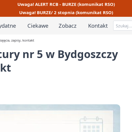
Uwaga! ALERT RCB - BURZE (komunikat RSO)
Uwaga! BURZE/ 2 stopnia (komunikat RSO)
ydatne
Ciekawe
Zobacz
Kontakt
jęcia, zapisy, kontakt
ury nr 5 w Bydgoszczy
akt