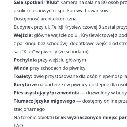
Sala spotkań “Klub”
Kameralna sala na 80 osób prz
okolicznościowych i spotkań wychowanków.
Dostępność architektoniczna
Budynek przy ul. Felicji Krysiewiczowej 8 został pr
Wejścia:
główne wejście od ul. Krysiewiczowej z po
z parkingu bez schodów), dodatkowe wejście od stro
sali “Klub” w piwnicy (ze schodami)
Pochylnia
przy wejściu głównym
Winda
przy schodach do piwnicy
Toalety:
dwie przystosowane dla osób niepełnospraw
Korytarze
na parterze i w piwnicy dostępne dla osó
Pies asystujący/przewodnik
— dozwolony w budyn
Tłumacz języka migowego
— dostępny online przez
stacjonarnego
Na terenie obiektu
brak wyznaczonych miejsc pa
FAQ