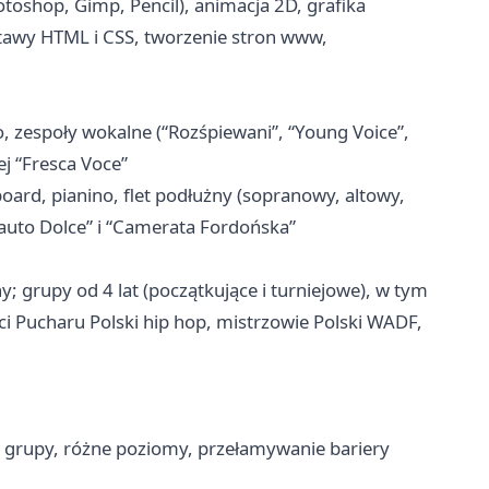
toshop, Gimp, Pencil), animacja 2D, grafika
stawy HTML i CSS, tworzenie stron www,
zespoły wokalne (“Rozśpiewani”, “Young Voice”,
ej “Fresca Voce”
oard, pianino, flet podłużny (sopranowy, altowy,
auto Dolce” i “Camerata Fordońska”
; grupy od 4 lat (początkujące i turniejowe), w tym
aci Pucharu Polski hip hop, mistrzowie Polski WADF,
łe grupy, różne poziomy, przełamywanie bariery