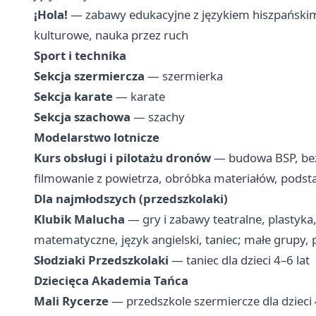
¡Hola!
— zabawy edukacyjne z językiem hiszpańskim d
kulturowe, nauka przez ruch
Sport i technika
Sekcja szermiercza
— szermierka
Sekcja karate
— karate
Sekcja szachowa
— szachy
Modelarstwo lotnicze
Kurs obsługi i pilotażu dronów
— budowa BSP, bezp
filmowanie z powietrza, obróbka materiałów, podsta
Dla najmłodszych (przedszkolaki)
Klubik Malucha
— gry i zabawy teatralne, plastyka
matematyczne, język angielski, taniec; małe grupy, 
Słodziaki Przedszkolaki
— taniec dla dzieci 4–6 lat
Dziecięca Akademia Tańca
Mali Rycerze
— przedszkole szermiercze dla dzieci 