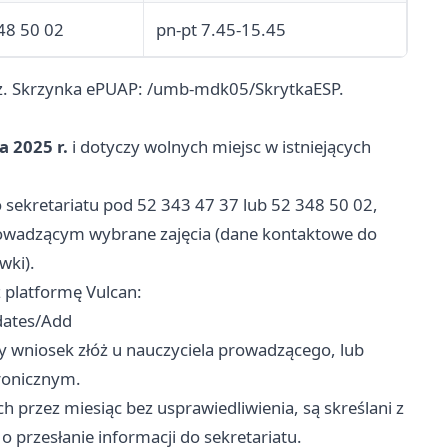
48 50 02
pn-pt 7.45-15.45
zcz. Skrzynka ePUAP: /umb-mdk05/SkrytkaESP.
a 2025 r.
i dotyczy wolnych miejsc w istniejących
sekretariatu pod 52 343 47 37 lub 52 348 50 02,
prowadzącym wybrane zajęcia (dane kontaktowe do
wki).
 platformę Vulcan:
dates/Add
wniosek złóż u nauczyciela prowadzącego, lub
ronicznym.
ch przez miesiąc bez usprawiedliwienia, są skreślani z
o przesłanie informacji do sekretariatu.