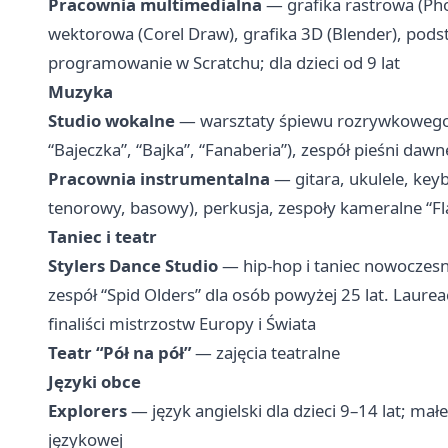
Pracownia multimedialna
— grafika rastrowa (Pho
wektorowa (Corel Draw), grafika 3D (Blender), pod
programowanie w Scratchu; dla dzieci od 9 lat
Muzyka
Studio wokalne
— warsztaty śpiewu rozrywkowego, 
“Bajeczka”, “Bajka”, “Fanaberia”), zespół pieśni dawn
Pracownia instrumentalna
— gitara, ukulele, keyb
tenorowy, basowy), perkusja, zespoły kameralne “Fl
Taniec i teatr
Stylers Dance Studio
— hip-hop i taniec nowoczesny
zespół “Spid Olders” dla osób powyżej 25 lat. Laure
finaliści mistrzostw Europy i Świata
Teatr “Pół na pół”
— zajęcia teatralne
Języki obce
Explorers
— język angielski dla dzieci 9–14 lat; ma
językowej