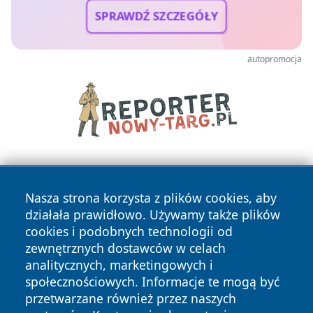
SPRAWDŹ SZCZEGÓŁY
autopromocja
Nasza strona korzysta z plików cookies, aby
działała prawidłowo. Używamy także plików
cookies i podobnych technologii od
zewnętrznych dostawców w celach
Copyright © 2026 pulsbydgoszczy.pl Wszystkie prawa
analitycznych, marketingowych i
zastrzeżone.
społecznościowych. Informacje te mogą być
przetwarzane również przez naszych