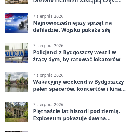
Drewno i kamień zastąpią część
betonu
7 sierpnia 2026
Najnowocześniejszy sprzęt na
defiladzie. Wojsko pokaże siłę
7 sierpnia 2026
Policjanci z Bydgoszczy weszli w
żrący dym, by ratować lokatorów
7 sierpnia 2026
Wakacyjny weekend w Bydgoszczy
pełen spacerów, koncertów i kina
pod chmurką
7 sierpnia 2026
Piętnaście lat historii pod ziemią.
Exploseum pokazuje dawną
fabrykę