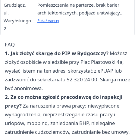
Grudziądz,
Pomieszczenia na parterze, brak barier
ul.
architektonicznych, podjazd ułatwiający
Waryńskiego
dostęp, toaleta dostosowana do potrzeb
Pokaż więcej
2
osób niepełnosprawnych
FAQ
1. Jak złożyć skargę do PIP w Bydgoszczy?
Możesz
złożyć osobiście w siedzibie przy Plac Piastowski 4a,
wysłać listem na ten adres, skorzystać z ePUAP lub
zadzwonić do sekretariatu 52 320 24 00. Skarga może
być anonimowa.
2. Za co można zgłosić pracodawcę do inspekcji
pracy?
Za naruszenia prawa pracy: niewypłacone
wynagrodzenia, nieprzestrzeganie czasu pracy i
urlopów, mobbing, zaniedbania BHP, nielegalne
zatrudnienie cudzoziemców, zatrudnianie bez umowy.