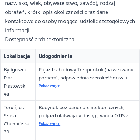
nazwisko, wiek, obywatelstwo, zawód), rodzaj
obrażeń, krótki opis okoliczności oraz dane
kontaktowe do osoby mogącej udzielić szczegółowych
informacji.
Dostępność architektoniczna
Lokalizacja
Udogodnienia
Bydgoszcz,
Pojazd schodowy Treppenkuli (na wezwanie
Plac
portiera), odpowiednia szerokość drzwi i
Piastowski
ciągów komunikacyjnych, brak progów
Pokaż więcej
4a
Toruń, ul.
Budynek bez barier architektonicznych,
Szosa
podjazd ułatwiający dostęp, winda OTIS z
Chełmińska
poręczami i oznakowaniem Braille'a, toaleta
Pokaż więcej
30
przystosowana na parterze, miejsca
parkingowe dla osób niepełnosprawnych