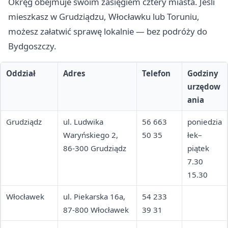
Okręg obejmuje swoim zasięgiem cztery miasta. Jeśli
mieszkasz w Grudziądzu, Włocławku lub Toruniu,
możesz załatwić sprawę lokalnie — bez podróży do
Bydgoszczy.
Oddział
Adres
Telefon
Godziny
urzędow
ania
Grudziądz
ul. Ludwika
56 663
poniedzia
Waryńskiego 2,
50 35
łek–
86-300 Grudziądz
piątek
7.30
15.30
Włocławek
ul. Piekarska 16a,
54 233
87-800 Włocławek
39 31