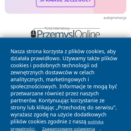
autopromocja
Nasza strona korzysta z plików cookies, aby
działała prawidłowo. Używamy także plików
cookies i podobnych technologii od
zewnętrznych dostawców w celach
analitycznych, marketingowych i
społecznościowych. Informacje te mogą być
Copyright © 2026 pulsbydgoszczy.pl Wszystkie prawa
zastrzeżone.
przetwarzane również przez naszych
partnerów. Kontynuując korzystanie ze
strony lub klikając „Przechodzę do serwisu",
Polityka
Polityka
wyrażasz zgodę na użycie dodatkowych
News
Autorzy
Prywatności
Cookies
plików cookies zgodnie z naszą
polityką
.
.
prywatności
Zaawansowane ustawienia