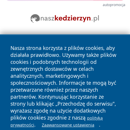
autopromocja
Nasza strona korzysta z plików cookies, aby
działała prawidłowo. Używamy także plików
cookies i podobnych technologii od
zewnętrznych dostawców w celach
Copyright © 2026 pulsbydgoszczy.pl Wszystkie prawa
analitycznych, marketingowych i
zastrzeżone.
społecznościowych. Informacje te mogą być
przetwarzane również przez naszych
partnerów. Kontynuując korzystanie ze
Polityka
Polityka
News
Autorzy
strony lub klikając „Przechodzę do serwisu",
Prywatności
Cookies
wyrażasz zgodę na użycie dodatkowych
plików cookies zgodnie z naszą
polityką
.
.
prywatności
Zaawansowane ustawienia