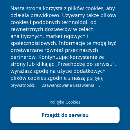
Nasza strona korzysta z plików cookies, aby
działała prawidłowo. Używamy także plików
cookies i podobnych technologii od
zewnętrznych dostawców w celach
Copyright © 2026 pulsbydgoszczy.pl Wszystkie prawa
analitycznych, marketingowych i
zastrzeżone.
społecznościowych. Informacje te mogą być
przetwarzane również przez naszych
partnerów. Kontynuując korzystanie ze
Polityka
Polityka
News
Autorzy
strony lub klikając „Przechodzę do serwisu",
Prywatności
Cookies
wyrażasz zgodę na użycie dodatkowych
plików cookies zgodnie z naszą
polityką
.
.
prywatności
Zaawansowane ustawienia
Polityka Cookies
Przejdź do serwisu