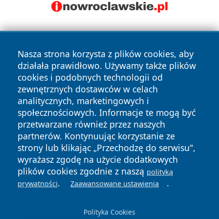
Nasza strona korzysta z plików cookies, aby
działała prawidłowo. Używamy także plików
cookies i podobnych technologii od
zewnętrznych dostawców w celach
Copyright © 2026 pulsbydgoszczy.pl Wszystkie prawa
analitycznych, marketingowych i
zastrzeżone.
społecznościowych. Informacje te mogą być
przetwarzane również przez naszych
partnerów. Kontynuując korzystanie ze
Polityka
Polityka
News
Autorzy
strony lub klikając „Przechodzę do serwisu",
Prywatności
Cookies
wyrażasz zgodę na użycie dodatkowych
plików cookies zgodnie z naszą
polityką
.
.
prywatności
Zaawansowane ustawienia
Polityka Cookies