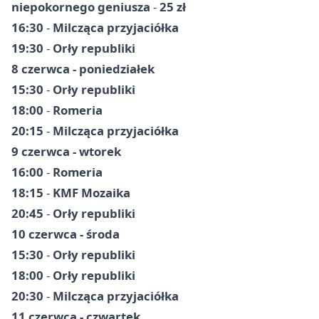
niepokornego geniusza
-
25 zł
16:30
-
Milcząca przyjaciółka
19:30
-
Orły republiki
8 czerwca - poniedziałek
15:30
-
Orły republiki
18:00
-
Romeria
20:15
-
Milcząca przyjaciółka
9 czerwca - wtorek
16:00
-
Romeria
18:15
-
KMF Mozaika
20:45
-
Orły republiki
10 czerwca - środa
15:30
-
Orły republiki
18:00
-
Orły republiki
20:30
-
Milcząca przyjaciółka
11 czerwca - czwartek