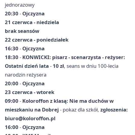
jednorazowy
20:30
-
Ojczyzna
21 czerwca - niedziela
brak seansów
22 czerwca - poniedziałek
16:30
-
Ojczyzna
18:30
-
KONWICKI: pisarz - scenarzysta - reżyser:
Ostatni dzień lata
-
10 zł
, seans w dniu 100-lecia
narodzin reżysera
20:00
-
Ojczyzna
23 czerwca - wtorek
09:00
-
Koloroffon z klasą: Nie ma duchów w
mieszkaniu na Dobrej
- pokaz dla szkół,
zgłoszenia:
biuro@koloroffon.pl
16:00
-
Ojczyzna