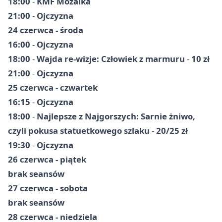
18:00
-
KMF Mozaika
21:00
-
Ojczyzna
24 czerwca - środa
16:00
-
Ojczyzna
18:00
-
Wajda re-wizje: Człowiek z marmuru
-
10 zł
21:00
-
Ojczyzna
25 czerwca - czwartek
16:15
-
Ojczyzna
18:00
-
Najlepsze z Najgorszych: Sarnie żniwo,
czyli pokusa statuetkowego szlaku
-
20/25 zł
19:30
-
Ojczyzna
26 czerwca - piątek
brak seansów
27 czerwca - sobota
brak seansów
28 czerwca - niedziela