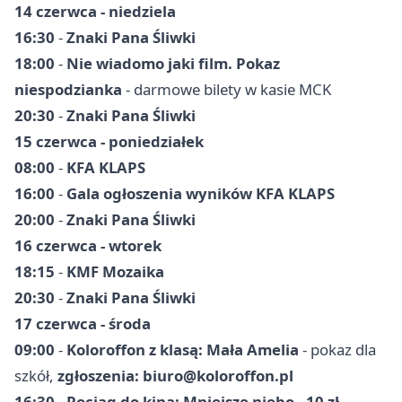
14 czerwca - niedziela
16:30
-
Znaki Pana Śliwki
18:00
-
Nie wiadomo jaki film. Pokaz
niespodzianka
- darmowe bilety w kasie MCK
20:30
-
Znaki Pana Śliwki
15 czerwca - poniedziałek
08:00
-
KFA KLAPS
16:00
-
Gala ogłoszenia wyników KFA KLAPS
20:00
-
Znaki Pana Śliwki
16 czerwca - wtorek
18:15
-
KMF Mozaika
20:30
-
Znaki Pana Śliwki
17 czerwca - środa
09:00
-
Koloroffon z klasą: Mała Amelia
- pokaz dla
szkół,
zgłoszenia:
biuro@koloroffon.pl
16:30
-
Pociąg do kina: Mniejsze niebo
-
10 zł