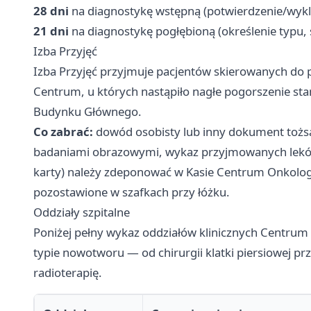
28 dni
na diagnostykę wstępną (potwierdzenie/wyk
21 dni
na diagnostykę pogłębioną (określenie typu, s
Izba Przyjęć
Izba Przyjęć przyjmuje pacjentów skierowanych do p
Centrum, u których nastąpiło nagłe pogorszenie stanu
Budynku Głównego.
Co zabrać:
dowód osobisty lub inny dokument tożs
badaniami obrazowymi, wykaz przyjmowanych leków.
karty) należy zdeponować w Kasie Centrum Onkologii
pozostawione w szafkach przy łóżku.
Oddziały szpitalne
Poniżej pełny wykaz oddziałów klinicznych Centrum O
typie nowotworu — od chirurgii klatki piersiowej pr
radioterapię.