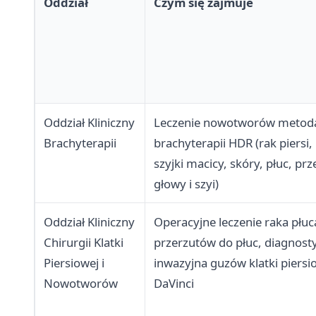
Oddział
Czym się zajmuje
Oddział Kliniczny
Leczenie nowotworów metod
Brachyterapii
brachyterapii HDR (rak piersi,
szyjki macicy, skóry, płuc, prz
głowy i szyi)
Oddział Kliniczny
Operacyjne leczenie raka płuc
Chirurgii Klatki
przerzutów do płuc, diagnost
Piersiowej i
inwazyjna guzów klatki piersi
Nowotworów
DaVinci