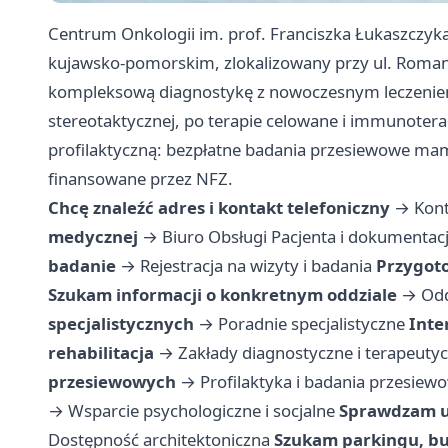
Centrum Onkologii im. prof. Franciszka Łukaszczyka
kujawsko-pomorskim, zlokalizowany przy ul. Roman
kompleksową diagnostykę z nowoczesnym leczeniem —
stereotaktycznej, po terapie celowane i immunoterap
profilaktyczną: bezpłatne badania przesiewowe mam
finansowane przez NFZ.
Chcę znaleźć adres i kontakt telefoniczny
→
Kont
medycznej
→
Biuro Obsługi Pacjenta i dokumenta
badanie
→
Rejestracja na wizyty i badania
Przygoto
Szukam informacji o konkretnym oddziale
→
Odd
specjalistycznych
→
Poradnie specjalistyczne
Inte
rehabilitacja
→
Zakłady diagnostyczne i terapeuty
przesiewowych
→
Profilaktyka i badania przesiew
→
Wsparcie psychologiczne i socjalne
Sprawdzam uł
Dostępność architektoniczna
Szukam parkingu, bu