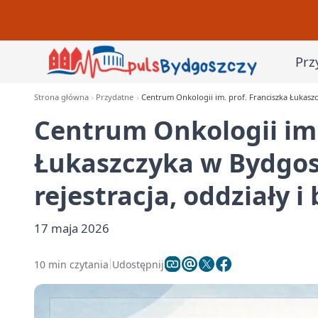
Prz
Strona główna
Przydatne
Centrum Onkologii im. prof. Franciszka Łukaszcz
Centrum Onkologii im.
Łukaszczyka w Bydgosz
rejestracja, oddziały i
17 maja 2026
10 min czytania
Udostępnij