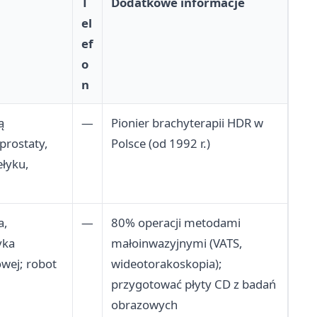
T
Dodatkowe informacje
el
ef
o
n
ą
—
Pionier brachyterapii HDR w
 prostaty,
Polsce (od 1992 r.)
ełyku,
a,
—
80% operacji metodami
yka
małoinwazyjnymi (VATS,
owej; robot
wideotorakoskopia);
przygotować płyty CD z badań
obrazowych