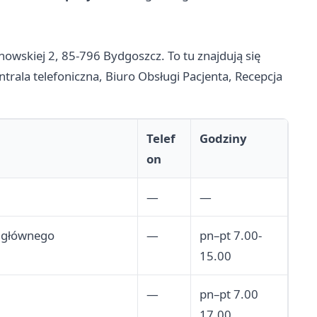
owskiej 2, 85-796 Bydgoszcz. To tu znajdują się
rala telefoniczna, Biuro Obsługi Pacjenta, Recepcja
Telef
Godziny
on
—
—
 głównego
—
pn–pt 7.00-
15.00
—
pn–pt 7.00
17.00