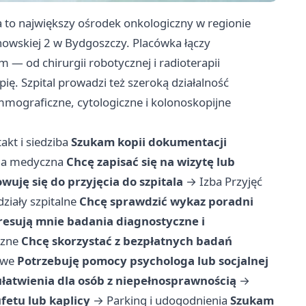
 to największy ośrodek onkologiczny w regionie
owskiej 2 w Bydgoszczy. Placówka łączy
 od chirurgii robotycznej i radioterapii
ię. Szpital prowadzi też szeroką działalność
mograficzne, cytologiczne i kolonoskopijne
akt i siedziba
Szukam kopii dokumentacji
cja medyczna
Chcę zapisać się na wizytę lub
wuję się do przyjęcia do szpitala
→
Izba Przyjęć
ziały szpitalne
Chcę sprawdzić wykaz poradni
resują mnie badania diagnostyczne i
czne
Chcę skorzystać z bezpłatnych badań
owe
Potrzebuję pomocy psychologa lub socjalnej
atwienia dla osób z niepełnosprawnością
→
fetu lub kaplicy
→
Parking i udogodnienia
Szukam