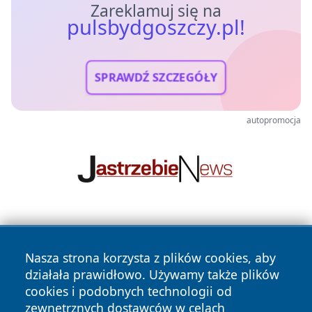
Zareklamuj się na
pulsbydgoszczy.pl!
SPRAWDŹ SZCZEGÓŁY
autopromocja
Nasza strona korzysta z plików cookies, aby
działała prawidłowo. Używamy także plików
cookies i podobnych technologii od
zewnętrznych dostawców w celach