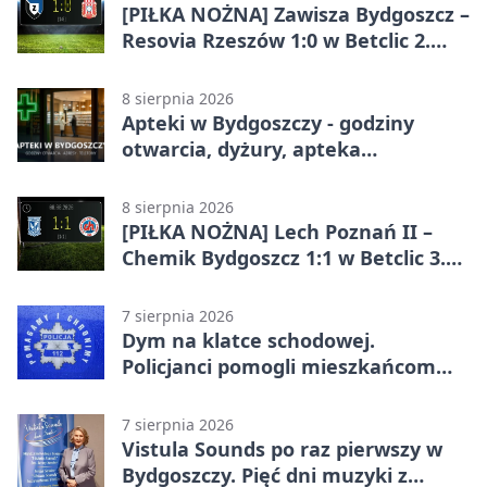
[PIŁKA NOŻNA] Zawisza Bydgoszcz –
Resovia Rzeszów 1:0 w Betclic 2.
lidze. Pierwsza wygrana gospodarzy
8 sierpnia 2026
Apteki w Bydgoszczy - godziny
otwarcia, dyżury, apteka
całodobowa
8 sierpnia 2026
[PIŁKA NOŻNA] Lech Poznań II –
Chemik Bydgoszcz 1:1 w Betclic 3.
Lidze Grupa 2 (Grupa II).
Bydgoszczanie wywieźli punkt z
7 sierpnia 2026
Wronek
Dym na klatce schodowej.
Policjanci pomogli mieszkańcom
opuścić blok
7 sierpnia 2026
Vistula Sounds po raz pierwszy w
Bydgoszczy. Pięć dni muzyki z