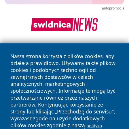
autopromocja
Nasza strona korzysta z plików cookies, aby
działała prawidłowo. Używamy także plików
cookies i podobnych technologii od
zewnętrznych dostawców w celach
Copyright © 2026 pulsbydgoszczy.pl Wszystkie prawa
analitycznych, marketingowych i
zastrzeżone.
społecznościowych. Informacje te mogą być
przetwarzane również przez naszych
partnerów. Kontynuując korzystanie ze
Polityka
Polityka
News
Autorzy
strony lub klikając „Przechodzę do serwisu",
Prywatności
Cookies
wyrażasz zgodę na użycie dodatkowych
plików cookies zgodnie z naszą
polityką