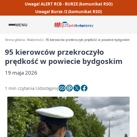
Uwaga! ALERT RCB - BURZE (komunikat RSO)
Uwaga! Burze /2 (komunikat RSO)
MENU
Strona główna
Wiadomości
95 kierowców przekroczyło prędkość w powiecie bydgoskim
95 kierowców przekroczyło
prędkość w powiecie bydgoskim
19 maja 2026
1 min czytania
Udostępnij