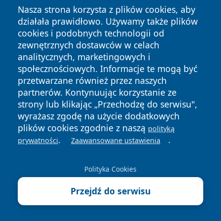
Nasza strona korzysta z plików cookies, aby
działała prawidłowo. Używamy także plików
cookies i podobnych technologii od
zewnętrznych dostawców w celach
analitycznych, marketingowych i
społecznościowych. Informacje te mogą być
przetwarzane również przez naszych
partnerów. Kontynuując korzystanie ze
strony lub klikając „Przechodzę do serwisu",
wyrażasz zgodę na użycie dodatkowych
plików cookies zgodnie z naszą
polityką
.
.
prywatności
Zaawansowane ustawienia
Copyright © 2026 pulsbydgoszczy.pl Wszystkie prawa
zastrzeżone.
Polityka Cookies
Przejdź do serwisu
Polityka
Polityka
News
Autorzy
Prywatności
Cookies