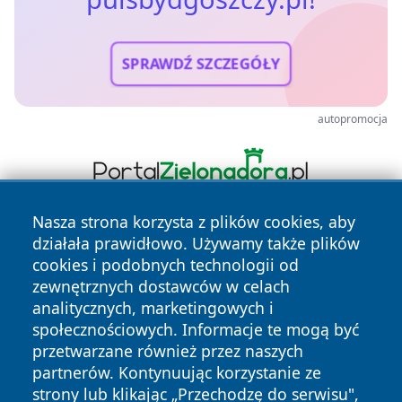
SPRAWDŹ SZCZEGÓŁY
autopromocja
Nasza strona korzysta z plików cookies, aby
działała prawidłowo. Używamy także plików
cookies i podobnych technologii od
zewnętrznych dostawców w celach
analitycznych, marketingowych i
społecznościowych. Informacje te mogą być
Copyright © 2026 pulsbydgoszczy.pl Wszystkie prawa
przetwarzane również przez naszych
zastrzeżone.
partnerów. Kontynuując korzystanie ze
strony lub klikając „Przechodzę do serwisu",