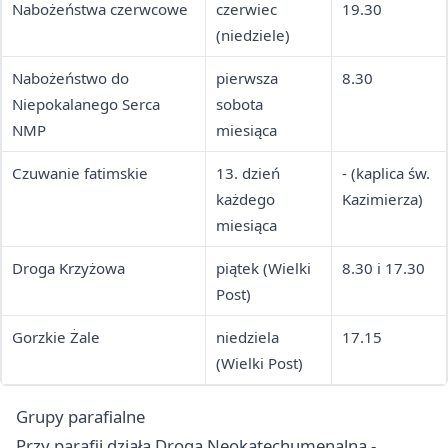
Nabożeństwa czerwcowe
czerwiec
19.30
(niedziele)
Nabożeństwo do
pierwsza
8.30
Niepokalanego Serca
sobota
NMP
miesiąca
Czuwanie fatimskie
13. dzień
- (kaplica św.
każdego
Kazimierza)
miesiąca
Droga Krzyżowa
piątek (Wielki
8.30 i 17.30
Post)
Gorzkie Żale
niedziela
17.15
(Wielki Post)
Grupy parafialne
Przy parafii działa Droga Neokatechumenalna -