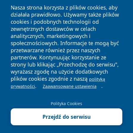
Nasza strona korzysta z plików cookies, aby
działała prawidłowo. Używamy także plików
cookies i podobnych technologii od
zewnętrznych dostawców w celach
analitycznych, marketingowych i
Copyright © 2026 pulsbydgoszczy.pl Wszystkie prawa
społecznościowych. Informacje te mogą być
zastrzeżone.
przetwarzane również przez naszych
partnerów. Kontynuując korzystanie ze
strony lub klikając „Przechodzę do serwisu",
Polityka
Polityka
News
Autorzy
wyrażasz zgodę na użycie dodatkowych
Prywatności
Cookies
plików cookies zgodnie z naszą
polityką
.
.
prywatności
Zaawansowane ustawienia
Polityka Cookies
Przejdź do serwisu