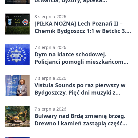
otwarcia, dyżury, apteka
całodobowa
8 sierpnia 2026
[PIŁKA NOŻNA] Lech Poznań II –
Chemik Bydgoszcz 1:1 w Betclic 3.
Lidze Grupa 2 (Grupa II).
Bydgoszczanie wywieźli punkt z
7 sierpnia 2026
Wronek
Dym na klatce schodowej.
Policjanci pomogli mieszkańcom
opuścić blok
7 sierpnia 2026
Vistula Sounds po raz pierwszy w
Bydgoszczy. Pięć dni muzyki z
całego świata
7 sierpnia 2026
Bulwary nad Brdą zmienią brzeg.
Drewno i kamień zastąpią część
betonu