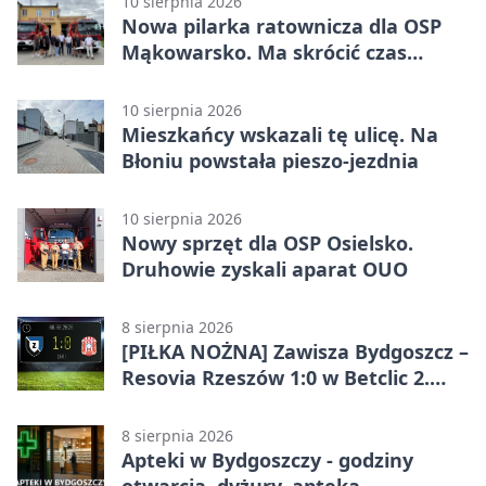
10 sierpnia 2026
Nowa pilarka ratownicza dla OSP
Mąkowarsko. Ma skrócić czas
działań
10 sierpnia 2026
Mieszkańcy wskazali tę ulicę. Na
Błoniu powstała pieszo-jezdnia
10 sierpnia 2026
Nowy sprzęt dla OSP Osielsko.
Druhowie zyskali aparat OUO
8 sierpnia 2026
[PIŁKA NOŻNA] Zawisza Bydgoszcz –
Resovia Rzeszów 1:0 w Betclic 2.
lidze. Pierwsza wygrana gospodarzy
8 sierpnia 2026
Apteki w Bydgoszczy - godziny