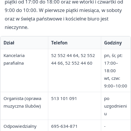
piątki od 17:00 do 18:00 oraz we wtorki i czwartki od
9:00 do 10:00. W pierwsze piątki miesiąca, w soboty
oraz w święta państwowe i kościelne biuro jest
nieczynne.
Dział
Telefon
Godziny
Kancelaria
52 552 44 64, 52 552
pn, śr, pt:
parafialna
44 66, 52 552 44 60
17:00–
18:00
wt, czw:
9:00–10:00
Organista (oprawa
513 101 091
po
muzyczna ślubów)
uzgodnieni
u
Odpowiedzialny
695-634-871
-