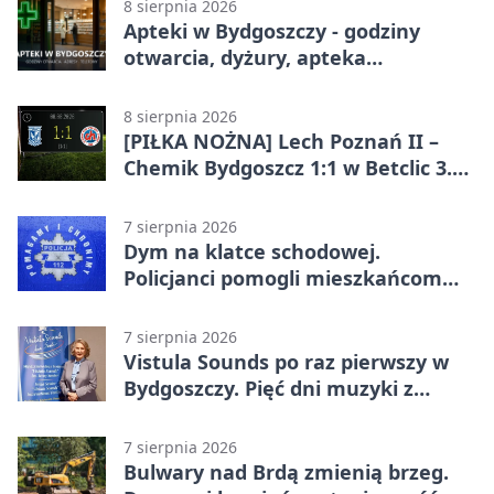
8 sierpnia 2026
Apteki w Bydgoszczy - godziny
otwarcia, dyżury, apteka
całodobowa
8 sierpnia 2026
[PIŁKA NOŻNA] Lech Poznań II –
Chemik Bydgoszcz 1:1 w Betclic 3.
Lidze Grupa 2 (Grupa II).
Bydgoszczanie wywieźli punkt z
7 sierpnia 2026
Wronek
Dym na klatce schodowej.
Policjanci pomogli mieszkańcom
opuścić blok
7 sierpnia 2026
Vistula Sounds po raz pierwszy w
Bydgoszczy. Pięć dni muzyki z
całego świata
7 sierpnia 2026
Bulwary nad Brdą zmienią brzeg.