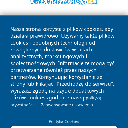
Nasza strona korzysta z plików cookies, aby
działała prawidłowo. Używamy także plików
cookies i podobnych technologii od
zewnętrznych dostawców w celach
Copyright © 2026 pulsbydgoszczy.pl Wszystkie prawa
analitycznych, marketingowych i
zastrzeżone.
społecznościowych. Informacje te mogą być
przetwarzane również przez naszych
partnerów. Kontynuując korzystanie ze
Polityka
Polityka
News
Autorzy
strony lub klikając „Przechodzę do serwisu",
Prywatności
Cookies
wyrażasz zgodę na użycie dodatkowych
plików cookies zgodnie z naszą
polityką
.
.
prywatności
Zaawansowane ustawienia
Polityka Cookies