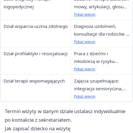
ścieżki edukacyjnej
logopedycznej
mowy, artykulacji, głosu
oraz komunikacji
Pokaż więcej
Dział wsparcia ucznia zdolnego
Diagnoza uzdolnień,
konsultacje dla rodziców i
nauczycieli, programy
Pokaż więcej
rozwijające
Dział profilaktyki i resocjalizacji
Praca z dziećmi i
młodzieżą w ryzyku
wykluczenia, interwencje
Pokaż więcej
kryzysowe, wsparcie
Dział terapii wspomagających
Zajęcia uzupełniające:
środowiskowe
integracja sensoryczna,
terapia ręki, trening
Pokaż więcej
umiejętności społecznych
Termin wizyty w danym dziale ustalasz indywidualnie
po kontakcie z sekretariatem.
Jak zapisać dziecko na wizytę