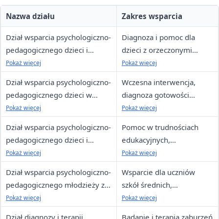
Nazwa działu
Zakres wsparcia
Dział wsparcia psychologiczno-
Diagnoza i pomoc dla
pedagogicznego dzieci i
dzieci z orzeczonymi
młodzieży z
niepełnosprawnościami,
Pokaż więcej
Pokaż więcej
niepełnosprawnościami
wsparcie adaptacyjne i
Dział wsparcia psychologiczno-
Wczesna interwencja,
edukacyjne
pedagogicznego dzieci w
diagnoza gotowości
wieku przedszkolnym
szkolnej, terapie dla dzieci
Pokaż więcej
Pokaż więcej
3–6 lat
Dział wsparcia psychologiczno-
Pomoc w trudnościach
pedagogicznego dzieci i
edukacyjnych,
młodzieży w wieku szkolnym
emocjonalnych i
Pokaż więcej
Pokaż więcej
społecznych w szkole
Dział wsparcia psychologiczno-
Wsparcie dla uczniów
podstawowej
pedagogicznego młodzieży ze
szkół średnich,
szkół ponadpodstawowych
planowanie kariery,
Pokaż więcej
Pokaż więcej
oraz doradztwa zawodowego
doradztwo przy wyborze
Dział diagnozy i terapii
Badanie i terapia zaburzeń