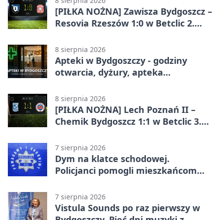
8 sierpnia 2026
[PIŁKA NOŻNA] Zawisza Bydgoszcz –
Resovia Rzeszów 1:0 w Betclic 2.
lidze. Pierwsza wygrana gospodarzy
8 sierpnia 2026
Apteki w Bydgoszczy - godziny
otwarcia, dyżury, apteka
całodobowa
8 sierpnia 2026
[PIŁKA NOŻNA] Lech Poznań II –
Chemik Bydgoszcz 1:1 w Betclic 3.
Lidze Grupa 2 (Grupa II).
Bydgoszczanie wywieźli punkt z
7 sierpnia 2026
Wronek
Dym na klatce schodowej.
Policjanci pomogli mieszkańcom
opuścić blok
7 sierpnia 2026
Vistula Sounds po raz pierwszy w
Bydgoszczy. Pięć dni muzyki z