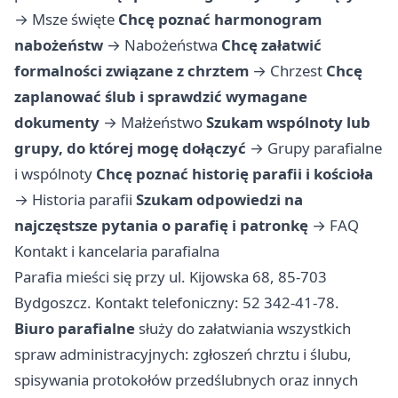
→
Msze święte
Chcę poznać harmonogram
nabożeństw
→
Nabożeństwa
Chcę załatwić
formalności związane z chrztem
→
Chrzest
Chcę
zaplanować ślub i sprawdzić wymagane
dokumenty
→
Małżeństwo
Szukam wspólnoty lub
grupy, do której mogę dołączyć
→
Grupy parafialne
i wspólnoty
Chcę poznać historię parafii i kościoła
→
Historia parafii
Szukam odpowiedzi na
najczęstsze pytania o parafię i patronkę
→
FAQ
Kontakt i kancelaria parafialna
Parafia mieści się przy ul. Kijowska 68, 85-703
Bydgoszcz. Kontakt telefoniczny: 52 342-41-78.
Biuro parafialne
służy do załatwiania wszystkich
spraw administracyjnych: zgłoszeń chrztu i ślubu,
spisywania protokołów przedślubnych oraz innych