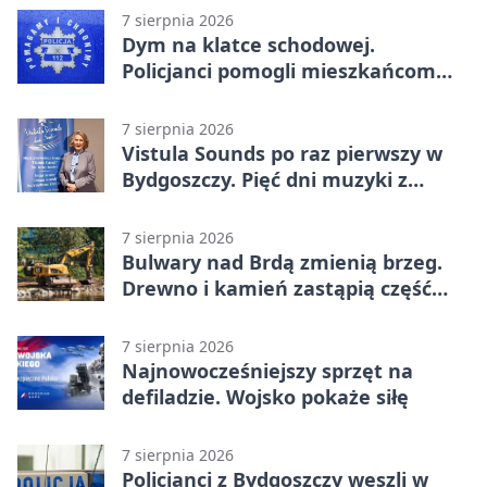
Bydgoszczanie wywieźli punkt z
7 sierpnia 2026
Wronek
Dym na klatce schodowej.
Policjanci pomogli mieszkańcom
opuścić blok
7 sierpnia 2026
Vistula Sounds po raz pierwszy w
Bydgoszczy. Pięć dni muzyki z
całego świata
7 sierpnia 2026
Bulwary nad Brdą zmienią brzeg.
Drewno i kamień zastąpią część
betonu
7 sierpnia 2026
Najnowocześniejszy sprzęt na
defiladzie. Wojsko pokaże siłę
7 sierpnia 2026
Policjanci z Bydgoszczy weszli w