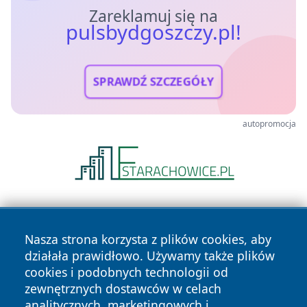
Zareklamuj się na
pulsbydgoszczy.pl!
SPRAWDŹ SZCZEGÓŁY
autopromocja
Nasza strona korzysta z plików cookies, aby
działała prawidłowo. Używamy także plików
cookies i podobnych technologii od
zewnętrznych dostawców w celach
Copyright © 2026 pulsbydgoszczy.pl Wszystkie prawa
analitycznych, marketingowych i
zastrzeżone.