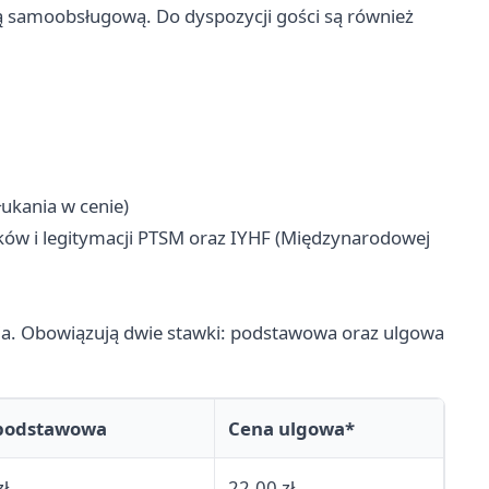
ą samoobsługową. Do dyspozycji gości są również
łukania w cenie)
ków i legitymacji PTSM oraz IYHF (Międzynarodowej
cia. Obowiązują dwie stawki: podstawowa oraz ulgowa
podstawowa
Cena ulgowa*
zł
22,00 zł