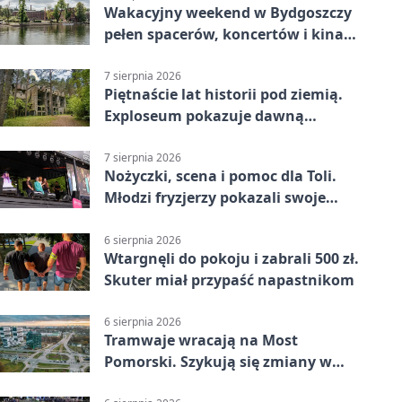
Wakacyjny weekend w Bydgoszczy
pełen spacerów, koncertów i kina
pod chmurką
7 sierpnia 2026
Piętnaście lat historii pod ziemią.
Exploseum pokazuje dawną
fabrykę
7 sierpnia 2026
Nożyczki, scena i pomoc dla Toli.
Młodzi fryzjerzy pokazali swoje
umiejętności
6 sierpnia 2026
Wtargnęli do pokoju i zabrali 500 zł.
Skuter miał przypaść napastnikom
6 sierpnia 2026
Tramwaje wracają na Most
Pomorski. Szykują się zmiany w
komunikacji