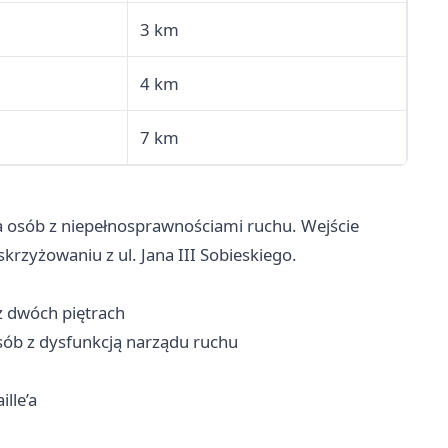
3 km
4 km
7 km
 osób z niepełnosprawnościami ruchu. Wejście
skrzyżowaniu z ul. Jana III Sobieskiego.
z dwóch piętrach
sób z dysfunkcją narządu ruchu
lle’a