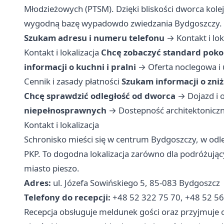
Młodzieżowych (PTSM). Dzięki bliskości dworca kole
wygodną bazę wypadowdo zwiedzania Bydgoszczy.
Szukam adresu i numeru telefonu
→
Kontakt i lok
Kontakt i lokalizacja
Chcę zobaczyć standard poko
informacji o kuchni i pralni
→
Oferta noclegowa i
Cennik i zasady płatności
Szukam informacji o zniż
Chcę sprawdzić odległość od dworca
→
Dojazd i 
niepełnosprawnych
→
Dostepność architektonicz
Kontakt i lokalizacja
Schronisko mieści się w centrum Bydgoszczy, w od
PKP. To dogodna lokalizacja zarówno dla podróżując
miasto pieszo.
Adres:
ul. Józefa Sowińskiego 5, 85-083 Bydgoszcz
Telefony do recepcji:
+48 52 322 75 70, +48 52 56
Recepcja obsługuje meldunek gości oraz przyjmuje o