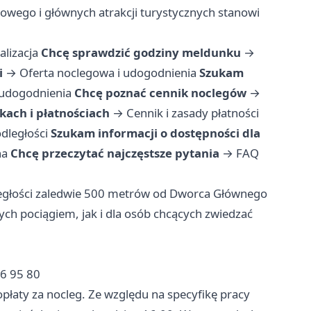
jowego i głównych atrakcji turystycznych stanowi
alizacja
Chcę sprawdzić godziny meldunku
→
i
→
Oferta noclegowa i udogodnienia
Szukam
 udogodnienia
Chcę poznać cennik noclegów
→
kach i płatnościach
→
Cennik i zasady płatności
odległości
Szukam informacji o dostępności dla
na
Chcę przeczytać najczęstsze pytania
→
FAQ
ległości zaledwie 500 metrów od Dworca Głównego
ych pociągiem, jak i dla osób chcących zwiedzać
6 95 80
płaty za nocleg. Ze względu na specyfikę pracy