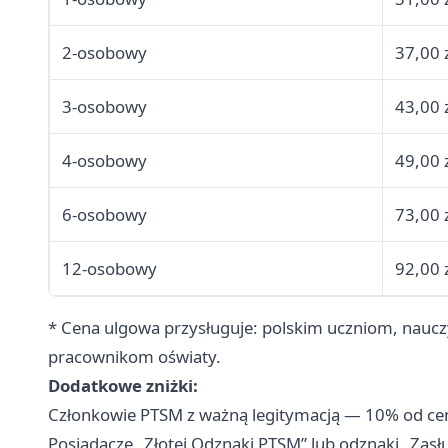
2-osobowy
37,00 
3-osobowy
43,00 
4-osobowy
49,00 
6-osobowy
73,00 
12-osobowy
92,00 
* Cena ulgowa przysługuje: polskim uczniom, naucz
pracownikom oświaty.
Dodatkowe zniżki:
Członkowie PTSM z ważną legitymacją — 10% od ce
Posiadacze „Złotej Odznaki PTSM” lub odznaki „Zasł