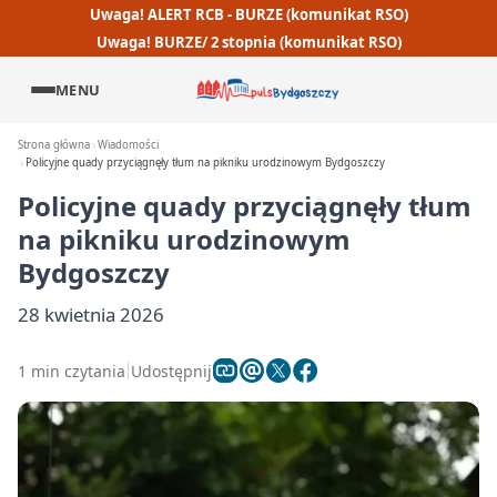
Uwaga! ALERT RCB - BURZE (komunikat RSO)
Uwaga! BURZE/ 2 stopnia (komunikat RSO)
MENU
Strona główna
Wiadomości
Policyjne quady przyciągnęły tłum na pikniku urodzinowym Bydgoszczy
Policyjne quady przyciągnęły tłum
na pikniku urodzinowym
Bydgoszczy
28 kwietnia 2026
1 min czytania
Udostępnij