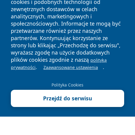
cookies i podobnych technologii od
zewnętrznych dostawców w celach
analitycznych, marketingowych i
społecznościowych. Informacje te mogą być
przetwarzane również przez naszych
Copyright © 2026 pulsbydgoszczy.pl Wszystkie prawa
partnerów. Kontynuując korzystanie ze
zastrzeżone.
strony lub klikając „Przechodzę do serwisu",
wyrażasz zgodę na użycie dodatkowych
plików cookies zgodnie z naszą
polityką
Polityka
Polityka
.
.
News
Autorzy
prywatności
Zaawansowane ustawienia
Prywatności
Cookies
Polityka Cookies
Przejdź do serwisu