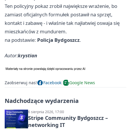
Ten policyjny pokaz zrobił największe wrażenie, bo
zamiast oficjalnych formułek postawił na sprzęt,
kontakt i zabawę - i właśnie tak najłatwiej oswaja się
mieszkańców z mundurem.
na podstawie:
Policja Bydgoszcz
.
Autor:
krystian
Zaobserwuj nas!
Facebook
Google News
Nadchodzące wydarzenia
6 sierpnia 2026, 17:00
Stripe Community Bydgoszcz –
networking IT