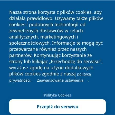
Nasza strona korzysta z plików cookies, aby
działała prawidłowo. Używamy także plików
cookies i podobnych technologii od
zewnętrznych dostawców w celach
Copyright © 2026 pulsbydgoszczy.pl Wszystkie prawa
analitycznych, marketingowych i
zastrzeżone.
społecznościowych. Informacje te mogą być
przetwarzane również przez naszych
partnerów. Kontynuując korzystanie ze
Polityka
Polityka
News
Autorzy
strony lub klikając „Przechodzę do serwisu",
Prywatności
Cookies
wyrażasz zgodę na użycie dodatkowych
plików cookies zgodnie z naszą
polityką
.
.
prywatności
Zaawansowane ustawienia
Polityka Cookies
Przejdź do serwisu