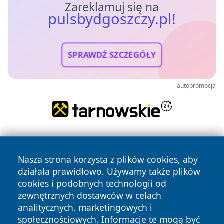
Zareklamuj się na
pulsbydgoszczy.pl!
SPRAWDŹ SZCZEGÓŁY
autopromocja
Nasza strona korzysta z plików cookies, aby
działała prawidłowo. Używamy także plików
cookies i podobnych technologii od
zewnętrznych dostawców w celach
Copyright © 2026 pulsbydgoszczy.pl Wszystkie prawa
analitycznych, marketingowych i
zastrzeżone.
społecznościowych. Informacje te mogą być