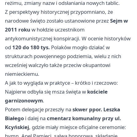
reżimu, zmiany nazw i odsłaniania nowych tablic.
Z perspektywy historycznej przypomniano, że
narodowe święto zostało ustanowione przez
Sejm w
2011 roku
w hołdzie uczestnikom
antykomunistycznej konspiracji. W ocenie historyków
od
120 do 180 tys.
Polaków mogło działać w
strukturach powojennego podziemia, wielu z nich
wcześniej walczyło także przeciw okupantowi
niemieckiemu.
A jak to wygląda w praktyce – krótko i rzeczowo:
Najpierw odbyła się msza święta w
kościele
garnizonowym
.
Potem delegacje przeszły na
skwer ppor. Leszka
Białego
i dalej na
cmentarz komunalny przy ul.
Kcyńskiej
, gdzie miały miejsce oficjalne ceremonie:
hymn, Apel Pamięci, salwa honorowa, składanie