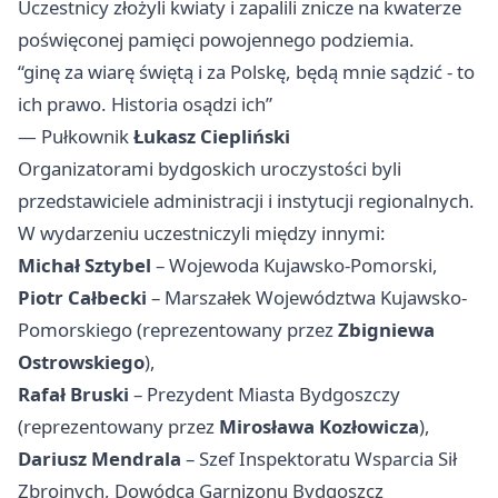
Uczestnicy złożyli kwiaty i zapalili znicze na kwaterze
poświęconej pamięci powojennego podziemia.
“ginę za wiarę świętą i za Polskę, będą mnie sądzić - to
ich prawo. Historia osądzi ich”
— Pułkownik
Łukasz Ciepliński
Organizatorami bydgoskich uroczystości byli
przedstawiciele administracji i instytucji regionalnych.
W wydarzeniu uczestniczyli między innymi:
Michał Sztybel
– Wojewoda Kujawsko-Pomorski,
Piotr Całbecki
– Marszałek Województwa Kujawsko-
Pomorskiego (reprezentowany przez
Zbigniewa
Ostrowskiego
),
Rafał Bruski
– Prezydent Miasta Bydgoszczy
(reprezentowany przez
Mirosława Kozłowicza
),
Dariusz Mendrala
– Szef Inspektoratu Wsparcia Sił
Zbrojnych, Dowódca Garnizonu Bydgoszcz