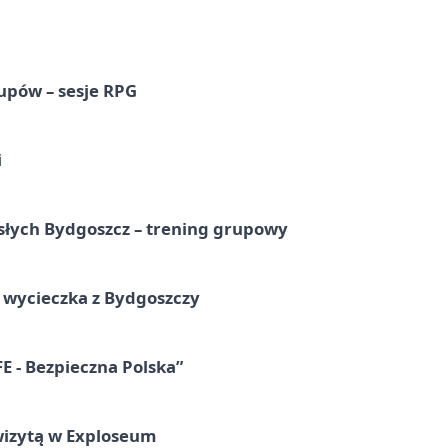
upów – sesje RPG
i
osłych Bydgoszcz – trening grupowy
wycieczka z Bydgoszczy
E - Bezpieczna Polska”
wizytą w Exploseum