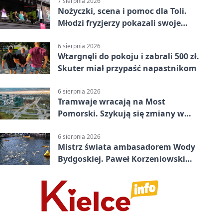
7 sierpnia 2026
Nożyczki, scena i pomoc dla Toli.
Młodzi fryzjerzy pokazali swoje
umiejętności
6 sierpnia 2026
Wtargnęli do pokoju i zabrali 500 zł.
Skuter miał przypaść napastnikom
6 sierpnia 2026
Tramwaje wracają na Most
Pomorski. Szykują się zmiany w
komunikacji
6 sierpnia 2026
Mistrz świata ambasadorem Wody
Bydgoskiej. Paweł Korzeniowski
poprowadzi rozgrzewkę