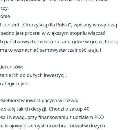
czy.
ionie
content. Z korzyścią dla Polski”, wpisany w rządową
sedno jest proste: w większym stopniu włączać
ch państwowych, zwłaszcza tam, gdzie w grę wchodzą
e ma to wzmacniać samowystarczalność kraju i
kierunków:
anie ich do dużych inwestycji,
rategicznych,
dsiębiorstw inwestujących w rozwój.
 skalę takich decyzji. Chodzi o zakup 40
a i Newag, przy finansowaniu z udziałem PKO
 że krajowy przemysł może brać udział w dużych