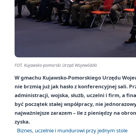
FOT. Kujawsko-pomorski Urząd Wojewódzki
W gmachu Kujawsko-Pomorskiego Urzędu Wojewó
nie brzmią już jak hasło z konferencyjnej sali. P
administracji, wojska, służb, uczelni i firm, a f
być początek stałej współpracy, nie jednorazowy 
najważniejsze zarazem – ile z pieniędzy na obron
zyska.
Biznes, uczelnie i mundurowi przy jednym stole