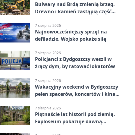
Bulwary nad Brdą zmienią brzeg.
Drewno i kamień zastąpią część
betonu
7 sierpnia 2026
Najnowocześniejszy sprzęt na
defiladzie. Wojsko pokaże siłę
7 sierpnia 2026
Policjanci z Bydgoszczy weszli w
żrący dym, by ratować lokatorów
7 sierpnia 2026
Wakacyjny weekend w Bydgoszczy
pełen spacerów, koncertów i kina
pod chmurką
7 sierpnia 2026
Piętnaście lat historii pod ziemią.
Exploseum pokazuje dawną
fabrykę