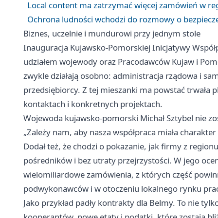
Local content ma zatrzymać więcej zamówień w re
Ochrona ludności wchodzi do rozmowy o bezpiecz
Biznes, uczelnie i mundurowi przy jednym stole
Inauguracja Kujawsko-Pomorskiej Inicjatywy Współp
udziałem wojewody oraz Pracodawców Kujaw i Pomor
zwykle działają osobno: administracja rządowa i 
przedsiębiorcy. Z tej mieszanki ma powstać trwała 
kontaktach i konkretnych projektach.
Wojewoda kujawsko-pomorski Michał Sztybel nie zost
„Zależy nam, aby nasza współpraca miała charakter f
Dodał też, że chodzi o pokazanie, jak firmy z regio
pośredników i bez utraty przejrzystości. W jego oce
wielomiliardowe zamówienia, z których część powin
podwykonawców i w otoczeniu lokalnego rynku pra
Jako przykład padły kontrakty dla Belmy. To nie tylko
kooperantów, nowe etaty i podatki, które zostają bliż