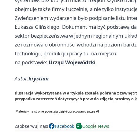
systemów, bez których miasto i region szybko tracą
obejmuje także firmy i uczelnie, a nie tylko instytucj
Zwieńczeniem wydarzenia było podpisanie listu inte
Łukasza Glińskiego. Dokument ma być podstawą dals
sektor bezpieczeństwa w jednym regionalnym układz
że rozmowa o obronności wchodzi na poziom bardziej
technologii, produkcji i pracy tu, na miejscu.
na podstawie:
Urząd Wojewódzki
.
Autor:
krystian
Ilustracja wykorzystana w artykule została pobrana z zewnęt
przypadku zastrzeżeń dotyczących praw do zdjęcia prosimy o
k
Zaobserwuj nas!
Facebook
Google News