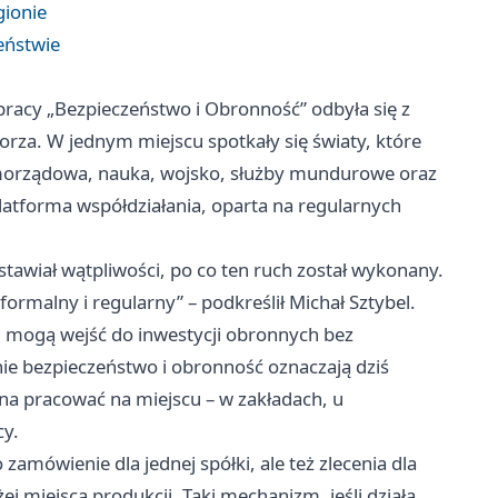
gionie
eństwie
racy „Bezpieczeństwo i Obronność” odbyła się z
za. W jednym miejscu spotkały się światy, które
samorządowa, nauka, wojsko, służby mundurowe oraz
platforma współdziałania, oparta na regularnych
awiał wątpliwości, po co ten ruch został wykonany.
ormalny i regularny” – podkreślił Michał Sztybel.
nu mogą wejść do inwestycji obronnych bez
nie bezpieczeństwo i obronność oznaczają dziś
na pracować na miejscu – w zakładach, u
cy.
 zamówienie dla jednej spółki, ale też zlecenia dla
ej miejsca produkcji. Taki mechanizm, jeśli działa