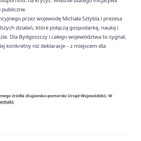
 odporność na kryzys. Właśnie dlatego inicjatywa
e publiczne.
ncyjnego przez wojewodę Michała Sztybla i prezesa
zych działań, które połączą gospodarkę, naukę i
ie. Dla Bydgoszczy i całego województwa to sygnał,
 konkretny niż deklaracje – z miejscem dla
rznego źródła (Kujawsko-pomorski Urząd Wojewódzki). W
ontakt
.