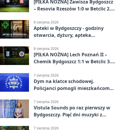
[PIŁKA NOŻNA] Zawisza Bydgoszcz
– Resovia Rzeszów 1:0 w Betclic 2.
lidze. Pierwsza wygrana
gospodarzy
8 sierpnia 2026
Apteki w Bydgoszczy - godziny
otwarcia, dyżury, apteka
całodobowa
8 sierpnia 2026
[PIŁKA NOŻNA] Lech Poznań II –
Chemik Bydgoszcz 1:1 w Betclic 3.
Lidze Grupa 2 (Grupa II).
Bydgoszczanie wywieźli punkt z
7 sierpnia 2026
Dym na klatce schodowej.
Wronek
Policjanci pomogli mieszkańcom
opuścić blok
7 sierpnia 2026
Vistula Sounds po raz pierwszy w
Bydgoszczy. Pięć dni muzyki z
całego świata
7 sierpnia 2026