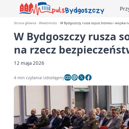
Prz
Strona główna
Wiadomości
W Bydgoszczy rusza sojusz biznesu i wojska n
W Bydgoszczy rusza so
na rzecz bezpieczeńs
12 maja 2026
4 min czytania
Udostępnij