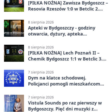
[PIŁKA NOŻNA] Zawisza Bydgoszcz –
Resovia Rzeszów 1:0 w Betclic 2.
lidze. Pierwsza wygrana gospodarzy
8 sierpnia 2026
Apteki w Bydgoszczy - godziny
otwarcia, dyżury, apteka
całodobowa
8 sierpnia 2026
[PIŁKA NOŻNA] Lech Poznań II –
Chemik Bydgoszcz 1:1 w Betclic 3.
Lidze Grupa 2 (Grupa II).
Bydgoszczanie wywieźli punkt z
7 sierpnia 2026
Wronek
Dym na klatce schodowej.
Policjanci pomogli mieszkańcom
opuścić blok
7 sierpnia 2026
Vistula Sounds po raz pierwszy w
Bydgoszczy. Pięć dni muzyki z