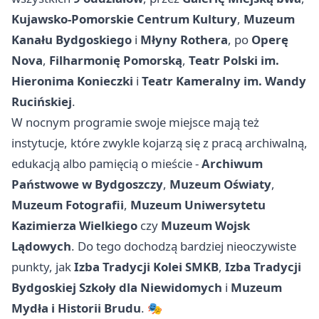
Kujawsko-Pomorskie Centrum Kultury
,
Muzeum
Kanału Bydgoskiego
i
Młyny Rothera
, po
Operę
Nova
,
Filharmonię Pomorską
,
Teatr Polski im.
Hieronima Konieczki
i
Teatr Kameralny im. Wandy
Rucińskiej
.
W nocnym programie swoje miejsce mają też
instytucje, które zwykle kojarzą się z pracą archiwalną,
edukacją albo pamięcią o mieście -
Archiwum
Państwowe w Bydgoszczy
,
Muzeum Oświaty
,
Muzeum Fotografii
,
Muzeum Uniwersytetu
Kazimierza Wielkiego
czy
Muzeum Wojsk
Lądowych
. Do tego dochodzą bardziej nieoczywiste
punkty, jak
Izba Tradycji Kolei SMKB
,
Izba Tradycji
Bydgoskiej Szkoły dla Niewidomych
i
Muzeum
Mydła i Historii Brudu
. 🎭