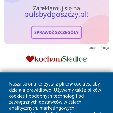
Zareklamuj się na
pulsbydgoszczy.pl!
SPRAWDŹ SZCZEGÓŁY
autopromocja
Nasza strona korzysta z plików cookies, aby
działała prawidłowo. Używamy także plików
cookies i podobnych technologii od
zewnętrznych dostawców w celach
Copyright © 2026 pulsbydgoszczy.pl Wszystkie prawa
analitycznych, marketingowych i
zastrzeżone.