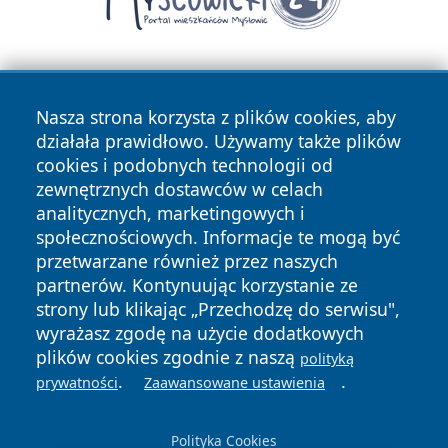
Nasza strona korzysta z plików cookies, aby
działała prawidłowo. Używamy także plików
cookies i podobnych technologii od
zewnętrznych dostawców w celach
Copyright © 2026 pulsbydgoszczy.pl Wszystkie prawa
analitycznych, marketingowych i
zastrzeżone.
społecznościowych. Informacje te mogą być
przetwarzane również przez naszych
partnerów. Kontynuując korzystanie ze
Polityka
Polityka
News
Autorzy
strony lub klikając „Przechodzę do serwisu",
Prywatności
Cookies
wyrażasz zgodę na użycie dodatkowych
plików cookies zgodnie z naszą
polityką
.
.
prywatności
Zaawansowane ustawienia
Polityka Cookies