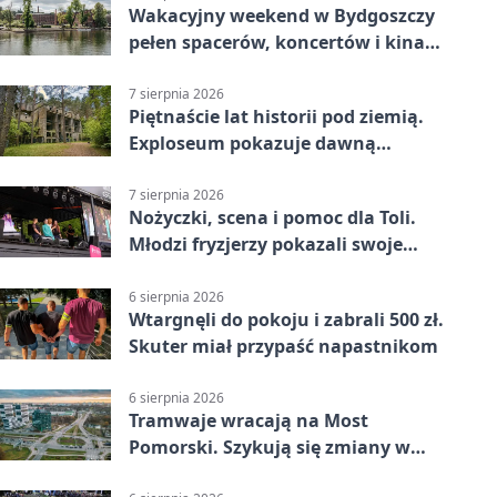
Wakacyjny weekend w Bydgoszczy
pełen spacerów, koncertów i kina
pod chmurką
7 sierpnia 2026
Piętnaście lat historii pod ziemią.
Exploseum pokazuje dawną
fabrykę
7 sierpnia 2026
Nożyczki, scena i pomoc dla Toli.
Młodzi fryzjerzy pokazali swoje
umiejętności
6 sierpnia 2026
Wtargnęli do pokoju i zabrali 500 zł.
Skuter miał przypaść napastnikom
6 sierpnia 2026
Tramwaje wracają na Most
Pomorski. Szykują się zmiany w
komunikacji