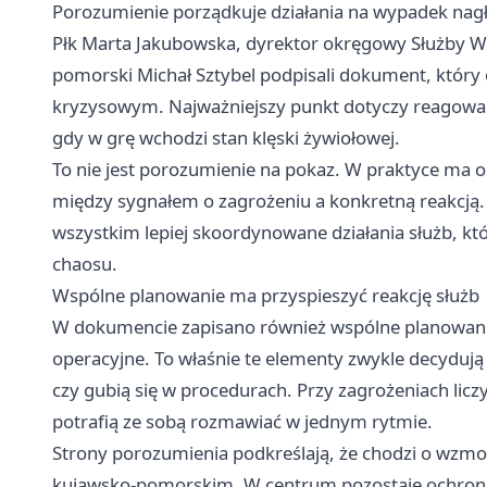
Porozumienie porządkuje działania na wypadek nag
Płk Marta Jakubowska, dyrektor okręgowy Służby W
pomorski Michał Sztybel podpisali dokument, który
kryzysowym. Najważniejszy punkt dotyczy reagowan
gdy w grę wchodzi stan klęski żywiołowej.
To nie jest porozumienie na pokaz. W praktyce ma 
między sygnałem o zagrożeniu a konkretną reakcją.
wszystkim lepiej skoordynowane działania służb, k
chaosu.
Wspólne planowanie ma przyspieszyć reakcję służb
W dokumencie zapisano również wspólne planowanie,
operacyjne. To właśnie te elementy zwykle decydują 
czy gubią się w procedurach. Przy zagrożeniach liczy s
potrafią ze sobą rozmawiać w jednym rytmie.
Strony porozumienia podkreślają, że chodzi o wzm
kujawsko-pomorskim. W centrum pozostaje ochrona 