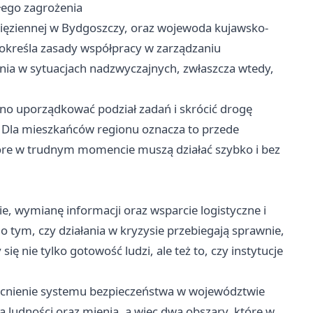
łego zagrożenia
ięziennej w Bydgoszczy, oraz wojewoda kujawsko-
 określa zasady współpracy w zarządzaniu
ia w sytuacjach nadzwyczajnych, zwłaszcza wtedy,
ono uporządkować podział zadań i skrócić drogę
 Dla mieszkańców regionu oznacza to przede
tóre w trudnym momencie muszą działać szybko i bez
 wymianę informacji oraz wsparcie logistyczne i
o tym, czy działania w kryzysie przebiegają sprawnie,
ię nie tylko gotowość ludzi, ale też to, czy instytucje
ocnienie systemu bezpieczeństwa w województwie
ludności oraz mienia, a więc dwa obszary, które w