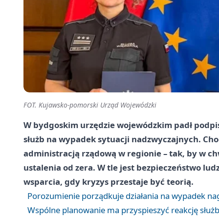
FOT. Kujawsko-pomorski Urząd Wojewódzki
W bydgoskim urzędzie wojewódzkim padł podpi
służb na wypadek sytuacji nadzwyczajnych. Cho
administracją rządową w regionie – tak, by w chw
ustalenia od zera. W tle jest bezpieczeństwo lu
wsparcia, gdy kryzys przestaje być teorią.
Porozumienie porządkuje działania na wypadek na
Wspólne planowanie ma przyspieszyć reakcję służ