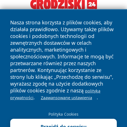
Nasza strona korzysta z plików cookies, aby
działała prawidłowo. Używamy także plików
cookies i podobnych technologii od
zewnętrznych dostawców w celach
analitycznych, marketingowych i
Copyright © 2026 pulsbydgoszczy.pl Wszystkie prawa
społecznościowych. Informacje te mogą być
zastrzeżone.
przetwarzane również przez naszych
partnerów. Kontynuując korzystanie ze
strony lub klikając „Przechodzę do serwisu",
Polityka
Polityka
wyrażasz zgodę na użycie dodatkowych
News
Autorzy
Prywatności
Cookies
plików cookies zgodnie z naszą
polityką
.
.
prywatności
Zaawansowane ustawienia
Polityka Cookies
Przejdź do serwisu