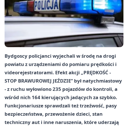
Bydgoscy policjanci wyjechali w środę na drogi
powiatu z urządzeniami do pomiaru prędkości i
videorejestratorami. Efekt akcji „PRĘDKOŚĆ -
STOP BRAWUROWEJ JEŹDZIE” był natychmiastowy
- z ruchu wyłowiono
235 pojazdów
do kontroli, a
wśród nich
164 kierujących
jadących za szybko.
Funkcjonariusze sprawdzali też trzeźwość, pasy
bezpieczeństwa, przewożenie dzieci, stan
techniczny aut i inne naruszenia, które uderzają