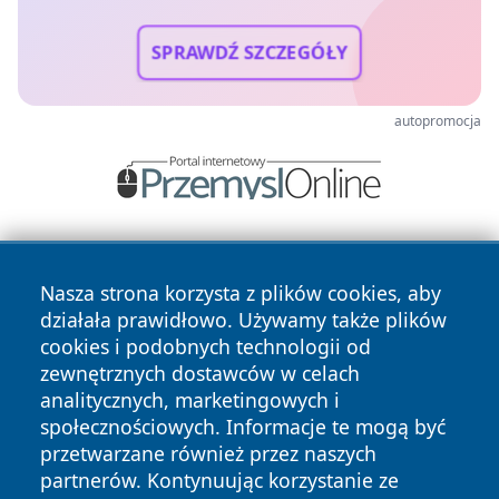
SPRAWDŹ SZCZEGÓŁY
autopromocja
Nasza strona korzysta z plików cookies, aby
działała prawidłowo. Używamy także plików
cookies i podobnych technologii od
zewnętrznych dostawców w celach
Copyright © 2026 pulsbydgoszczy.pl Wszystkie prawa
analitycznych, marketingowych i
zastrzeżone.
społecznościowych. Informacje te mogą być
przetwarzane również przez naszych
partnerów. Kontynuując korzystanie ze
Polityka
Polityka
News
Autorzy