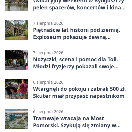
Wakacyjny weekend w Bydgoszczy
pełen spacerów, koncertów i kina
pod chmurką
7 sierpnia 2026
Piętnaście lat historii pod ziemią.
Exploseum pokazuje dawną
fabrykę
7 sierpnia 2026
Nożyczki, scena i pomoc dla Toli.
Młodzi fryzjerzy pokazali swoje
umiejętności
6 sierpnia 2026
Wtargnęli do pokoju i zabrali 500 zł.
Skuter miał przypaść napastnikom
6 sierpnia 2026
Tramwaje wracają na Most
Pomorski. Szykują się zmiany w