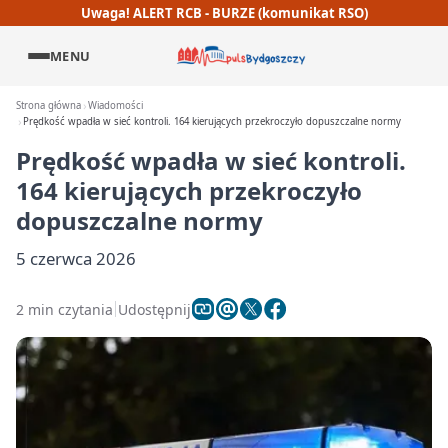
Uwaga! ALERT RCB - BURZE (komunikat RSO)
MENU
Strona główna
Wiadomości
Prędkość wpadła w sieć kontroli. 164 kierujących przekroczyło dopuszczalne normy
Prędkość wpadła w sieć kontroli.
164 kierujących przekroczyło
dopuszczalne normy
5 czerwca 2026
2 min czytania
Udostępnij