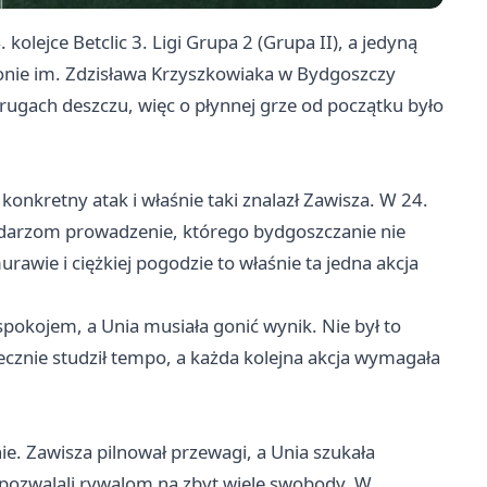
olejce Betclic 3. Ligi Grupa 2 (Grupa II), a jedyną
onie im. Zdzisława Krzyszkowiaka w Bydgoszczy
rugach deszczu, więc o płynnej grze od początku było
 konkretny atak i właśnie taki znalazł Zawisza. W 24.
spodarzom prowadzenie, którego bydgoszczanie nie
awie i ciężkiej pogodzie to właśnie ta jedna akcja
pokojem, a Unia musiała gonić wynik. Nie był to
ecznie studził tempo, a każda kolejna akcja wymagała
ie. Zawisza pilnował przewagi, a Unia szukała
pozwalali rywalom na zbyt wiele swobody. W