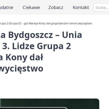
ydatne
Ciekawe
Zobacz
Kontakt
Grupa 2 (Grupa II) – gol Macieja Kony dał gospodarzom cenne zwycięstwo
a Bydgoszcz – Unia
 3. Lidze Grupa 2
ja Kony dał
wycięstwo