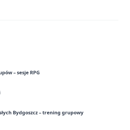
upów – sesje RPG
i
osłych Bydgoszcz – trening grupowy