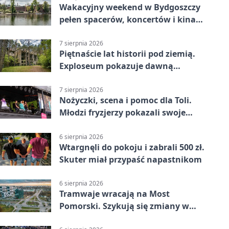
Wakacyjny weekend w Bydgoszczy
pełen spacerów, koncertów i kina
pod chmurką
7 sierpnia 2026
Piętnaście lat historii pod ziemią.
Exploseum pokazuje dawną
fabrykę
7 sierpnia 2026
Nożyczki, scena i pomoc dla Toli.
Młodzi fryzjerzy pokazali swoje
umiejętności
6 sierpnia 2026
Wtargnęli do pokoju i zabrali 500 zł.
Skuter miał przypaść napastnikom
6 sierpnia 2026
Tramwaje wracają na Most
Pomorski. Szykują się zmiany w
komunikacji