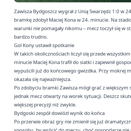
Zawisza Bydgoszcz wygrał z Unią Swarzędz 1:0 w 24. k
bramkę zdobył Maciej Kona w 24. minucie. Na stadi
warunki nie pomagały nikomu – mecz toczył się w st
bardzo trudno.
Gol Kony ustawił spotkanie
W takich okolicznościach liczył się przede wszystkim
minucie Maciej Kona trafił do siatki i zapewnił go
wypuścili już do końcowego gwizdka. Przy mokrej mur
okazała się najważniejsza.
Po zdobyciu bramki Zawisza mógł grać z większym s
jednak mecz otwarty na worek sytuacji. Deszcz skut
większej precyzji niż zwykle.
Bydgoski zespół dowiózł wynik do końca
Po przerwie obraz gry nie zmienił się już dramatyczn
sposobu, by wrócić do meczu, choć gospodarze nie 