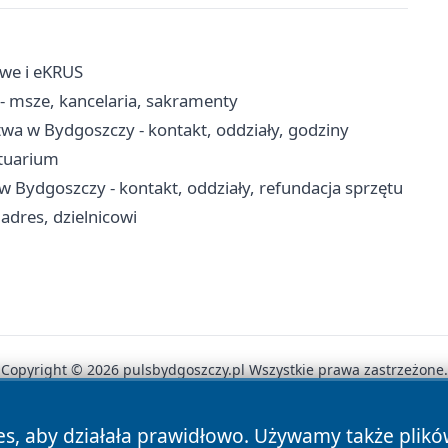
owe i eKRUS
- msze, kancelaria, sakramenty
wa w Bydgoszczy - kontakt, oddziały, godziny
ktuarium
w Bydgoszczy - kontakt, oddziały, refundacja sprzętu
adres, dzielnicowi
Copyright © 2026 pulsbydgoszczy.pl Wszystkie prawa zastrzeżone.
es, aby działała prawidłowo. Używamy także plik
News
Autorzy
Polityka Prywatności
Polityka Cookie