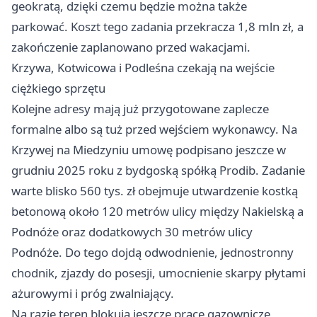
geokratą, dzięki czemu będzie można także
parkować. Koszt tego zadania przekracza 1,8 mln zł, a
zakończenie zaplanowano przed wakacjami.
Krzywa, Kotwicowa i Podleśna czekają na wejście
ciężkiego sprzętu
Kolejne adresy mają już przygotowane zaplecze
formalne albo są tuż przed wejściem wykonawcy. Na
Krzywej na Miedzyniu umowę podpisano jeszcze w
grudniu 2025 roku z bydgoską spółką Prodib. Zadanie
warte blisko 560 tys. zł obejmuje utwardzenie kostką
betonową około 120 metrów ulicy między Nakielską a
Podnóże oraz dodatkowych 30 metrów ulicy
Podnóże. Do tego dojdą odwodnienie, jednostronny
chodnik, zjazdy do posesji, umocnienie skarpy płytami
ażurowymi i próg zwalniający.
Na razie teren blokują jeszcze prace gazownicze