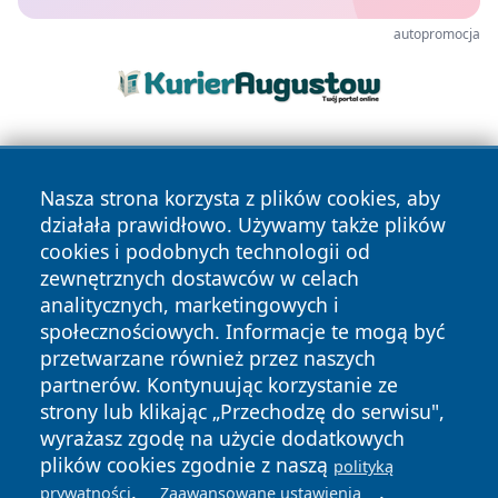
autopromocja
Nasza strona korzysta z plików cookies, aby
działała prawidłowo. Używamy także plików
cookies i podobnych technologii od
zewnętrznych dostawców w celach
Copyright © 2026 pulsbydgoszczy.pl Wszystkie prawa
analitycznych, marketingowych i
zastrzeżone.
społecznościowych. Informacje te mogą być
przetwarzane również przez naszych
partnerów. Kontynuując korzystanie ze
Polityka
Polityka
News
Autorzy
strony lub klikając „Przechodzę do serwisu",
Prywatności
Cookies
wyrażasz zgodę na użycie dodatkowych
plików cookies zgodnie z naszą
polityką
.
.
prywatności
Zaawansowane ustawienia