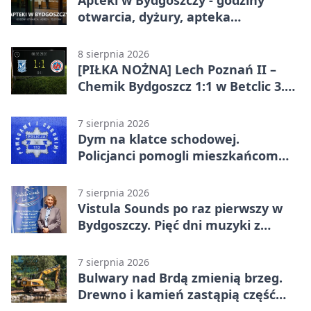
otwarcia, dyżury, apteka
całodobowa
8 sierpnia 2026
[PIŁKA NOŻNA] Lech Poznań II –
Chemik Bydgoszcz 1:1 w Betclic 3.
Lidze Grupa 2 (Grupa II).
Bydgoszczanie wywieźli punkt z
7 sierpnia 2026
Wronek
Dym na klatce schodowej.
Policjanci pomogli mieszkańcom
opuścić blok
7 sierpnia 2026
Vistula Sounds po raz pierwszy w
Bydgoszczy. Pięć dni muzyki z
całego świata
7 sierpnia 2026
Bulwary nad Brdą zmienią brzeg.
Drewno i kamień zastąpią część
betonu