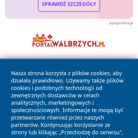
SPRAWDŹ SZCZEGÓŁY
autopromocja
Nasza strona korzysta z plików cookies, aby
działała prawidłowo. Używamy także plików
cookies i podobnych technologii od
zewnętrznych dostawców w celach
Copyright © 2026 pulsbydgoszczy.pl Wszystkie prawa
analitycznych, marketingowych i
zastrzeżone.
społecznościowych. Informacje te mogą być
przetwarzane również przez naszych
partnerów. Kontynuując korzystanie ze
Polityka
Polityka
News
Autorzy
strony lub klikając „Przechodzę do serwisu",
Prywatności
Cookies