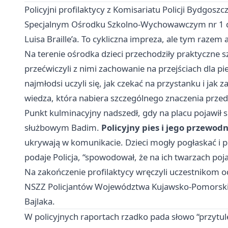
Policyjni profilaktycy z Komisariatu Policji Bydgos
Specjalnym Ośrodku Szkolno-Wychowawczym nr 1 dla 
Luisa Braille’a. To cykliczna impreza, ale tym razem
Na terenie ośrodka dzieci przechodziły praktyczne sz
przećwiczyli z nimi zachowanie na przejściach dla p
najmłodsi uczyli się, jak czekać na przystanku i jak
wiedza, która nabiera szczególnego znaczenia prze
Punkt kulminacyjny nadszedł, gdy na placu pojawił 
służbowym Badim.
Policyjny pies i jego przewodn
ukrywają w komunikacie. Dzieci mogły pogłaskać i p
podaje Policja, “spowodował, że na ich twarzach poja
Na zakończenie profilaktycy wręczyli uczestnikom 
NSZZ Policjantów Województwa Kujawsko-Pomorski
Bajlaka.
W policyjnych raportach rzadko pada słowo “przytul