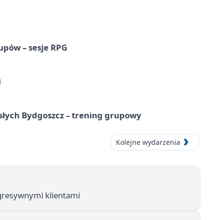
upów – sesje RPG
i
osłych Bydgoszcz – trening grupowy
Kolejne wydarzenia
 agresywnymi klientami