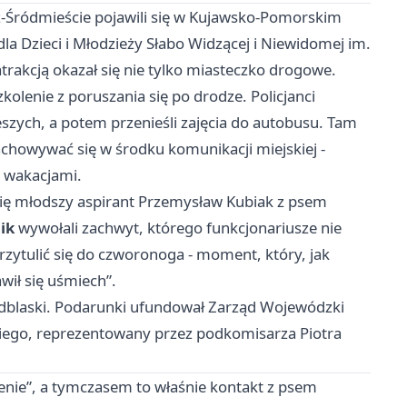
zcz-Śródmieście pojawili się w Kujawsko-Pomorskim
Dzieci i Młodzieży Słabo Widzącej i Niewidomej im.
 atrakcją okazał się nie tylko miasteczko drogowe.
kolenie z poruszania się po drodze. Policjanci
ieszych, a potem przenieśli zajęcia do autobusu. Tam
 zachowywać się w środku komunikacji miejskiej -
d wakacjami.
się młodszy aspirant Przemysław Kubiak z psem
ik
wywołali zachwyt, którego funkcjonariusze nie
rzytulić się do czworonoga - moment, który, jak
wił się uśmiech”.
odblaski. Podarunki ufundował Zarząd Wojewódzki
ego, reprezentowany przez podkomisarza Piotra
enie”, a tymczasem to właśnie kontakt z psem