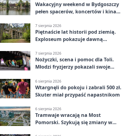
Wakacyjny weekend w Bydgoszczy
pełen spacerów, koncertów i kina
pod chmurką
7 sierpnia 2026
Piętnaście lat historii pod ziemią.
Exploseum pokazuje dawną
fabrykę
7 sierpnia 2026
Nożyczki, scena i pomoc dla Toli.
Młodzi fryzjerzy pokazali swoje
umiejętności
6 sierpnia 2026
Wtargnęli do pokoju i zabrali 500 zł.
Skuter miał przypaść napastnikom
6 sierpnia 2026
Tramwaje wracają na Most
Pomorski. Szykują się zmiany w
komunikacji