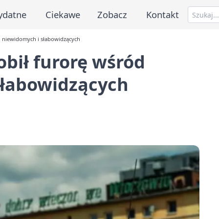
ydatne
Ciekawe
Zobacz
Kontakt
ci niewidomych i słabowidzących
robił furorę wśród
słabowidzących