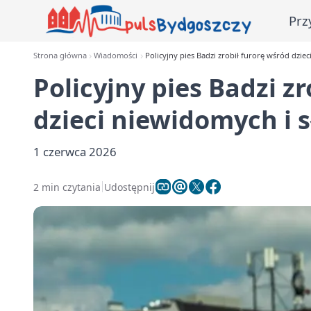
Prz
Strona główna
Wiadomości
Policyjny pies Badzi zrobił furorę wśród dzie
Policyjny pies Badzi z
dzieci niewidomych i 
1 czerwca 2026
2 min czytania
Udostępnij