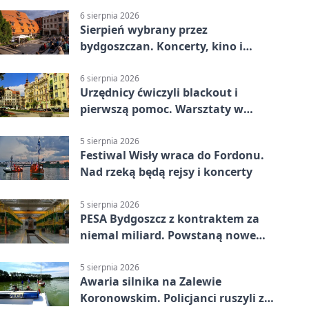
6 sierpnia 2026
Sierpień wybrany przez
bydgoszczan. Koncerty, kino i
spływy kajakowe
6 sierpnia 2026
Urzędnicy ćwiczyli blackout i
pierwszą pomoc. Warsztaty w
powiecie bydgoskim
5 sierpnia 2026
Festiwal Wisły wraca do Fordonu.
Nad rzeką będą rejsy i koncerty
5 sierpnia 2026
PESA Bydgoszcz z kontraktem za
niemal miliard. Powstaną nowe
ELFy
5 sierpnia 2026
Awaria silnika na Zalewie
Koronowskim. Policjanci ruszyli z