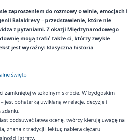
się zaproszeniem do rozmowy o winie, emocjach i
ii Balakirevy – przedstawienie, które nie
 widza z pytaniami. Z okazji Międzynarodowego
idownię mogą trafić także ci, którzy zwykle
kst jest wyraźny: klasyczna historia
ralne święto
taci zamkniętej w szkolnym skrócie. W bydgoskim
 jest bohaterką uwikłaną w relacje, decyzje i
 zdaniu.
miast podsuwać łatwą ocenę, twórcy kierują uwagę na
 znana z tradycji i lektur, nabiera ciężaru
ności i straty.