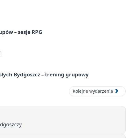
upów – sesje RPG
i
osłych Bydgoszcz – trening grupowy
Kolejne wydarzenia
ydgoszczy