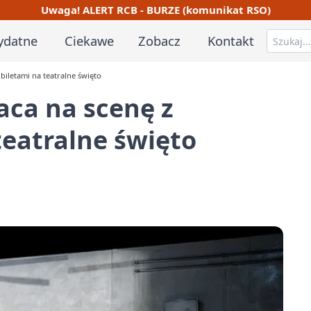
Uwaga! ALERT RCB - BURZE (komunikat RSO)
ydatne
Ciekawe
Zobacz
Kontakt
iletami na teatralne święto
ca na scenę z
teatralne święto