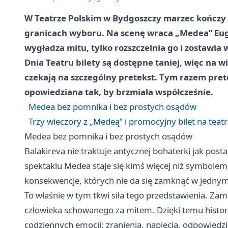
W Teatrze Polskim w Bydgoszczy marzec kończy 
granicach wyboru. Na scenę wraca „Medea” Eugen
wygładza mitu, tylko rozszczelnia go i zostawia
Dnia Teatru bilety są dostępne taniej, więc na w
czekają na szczególny pretekst. Tym razem prete
opowiedziana tak, by brzmiała współcześnie.
Medea bez pomnika i bez prostych osądów
Trzy wieczory z „Medeą” i promocyjny bilet na teat
Medea bez pomnika i bez prostych osądów
Balakireva nie traktuje antycznej bohaterki jak pos
spektaklu Medea staje się kimś więcej niż symbolem –
konsekwencje, których nie da się zamknąć w jednym
To właśnie w tym tkwi siła tego przedstawienia. Za
człowieka schowanego za mitem. Dzięki temu historia,
codziennych emocji: zranienia, napięcia, odpowiedzial