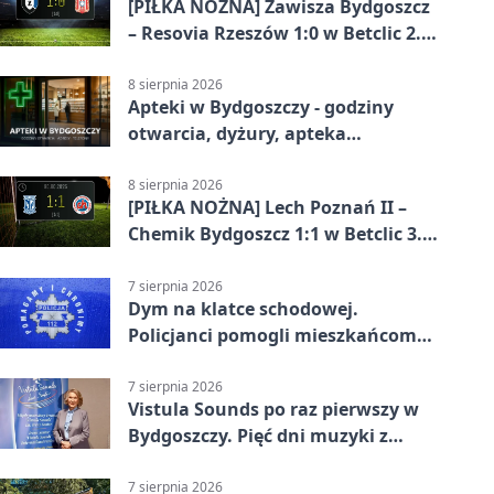
[PIŁKA NOŻNA] Zawisza Bydgoszcz
– Resovia Rzeszów 1:0 w Betclic 2.
lidze. Pierwsza wygrana
gospodarzy
8 sierpnia 2026
Apteki w Bydgoszczy - godziny
otwarcia, dyżury, apteka
całodobowa
8 sierpnia 2026
[PIŁKA NOŻNA] Lech Poznań II –
Chemik Bydgoszcz 1:1 w Betclic 3.
Lidze Grupa 2 (Grupa II).
Bydgoszczanie wywieźli punkt z
7 sierpnia 2026
Dym na klatce schodowej.
Wronek
Policjanci pomogli mieszkańcom
opuścić blok
7 sierpnia 2026
Vistula Sounds po raz pierwszy w
Bydgoszczy. Pięć dni muzyki z
całego świata
7 sierpnia 2026