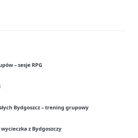
upów – sesje RPG
i
osłych Bydgoszcz – trening grupowy
wycieczka z Bydgoszczy