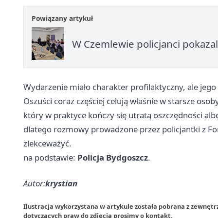
Powiązany artykuł
W Czemlewie policjanci pokazal
Wydarzenie miało charakter profilaktyczny, ale jego 
Oszuści coraz częściej celują właśnie w starsze oso
który w praktyce kończy się utratą oszczędności al
dlatego rozmowy prowadzone przez policjantki z Ford
zlekceważyć.
na podstawie:
Policja Bydgoszcz
.
Autor:
krystian
Ilustracja wykorzystana w artykule została pobrana z zewnęt
dotyczących praw do zdjęcia prosimy o
kontakt
.