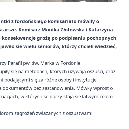
antki z fordońskiego komisariatu mówiły o
 starsze. Komisarz Monika Złotowska i Katarzyna
kie konsekwencje grożą po podpisaniu pochopnych
wiło się wielu seniorów, którzy chcieli wiedzieć,
rzy Parafii pw. św. Marka w Fordonie.
kupiły się na metodach, których używają oszuści, oraz
i podającymi się za różne osoby i instytucje.
nia dokumentów bez zastanowienia. Mówiły wprost o
uacjach, w których seniorzy stają się łatwym celem
niorom zagrożeń związanych z oszustwami