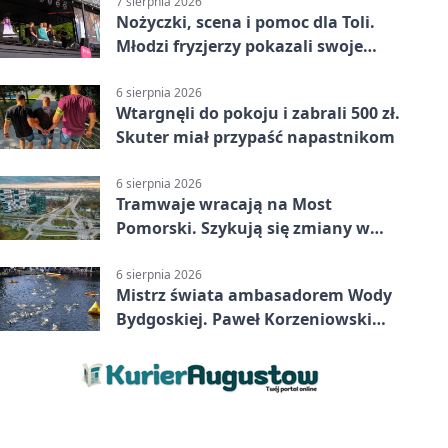
7 sierpnia 2026
Nożyczki, scena i pomoc dla Toli.
Młodzi fryzjerzy pokazali swoje
umiejętności
6 sierpnia 2026
Wtargnęli do pokoju i zabrali 500 zł.
Skuter miał przypaść napastnikom
6 sierpnia 2026
Tramwaje wracają na Most
Pomorski. Szykują się zmiany w
komunikacji
6 sierpnia 2026
Mistrz świata ambasadorem Wody
Bydgoskiej. Paweł Korzeniowski
poprowadzi rozgrzewkę