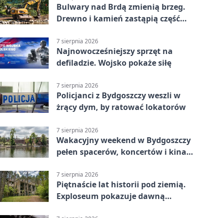
Bulwary nad Brdą zmienią brzeg.
Drewno i kamień zastąpią część
betonu
7 sierpnia 2026
Najnowocześniejszy sprzęt na
defiladzie. Wojsko pokaże siłę
7 sierpnia 2026
Policjanci z Bydgoszczy weszli w
żrący dym, by ratować lokatorów
7 sierpnia 2026
Wakacyjny weekend w Bydgoszczy
pełen spacerów, koncertów i kina
pod chmurką
7 sierpnia 2026
Piętnaście lat historii pod ziemią.
Exploseum pokazuje dawną
fabrykę