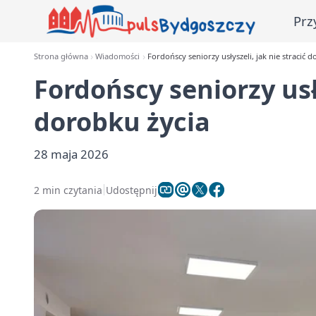
Prz
Strona główna
Wiadomości
Fordońscy seniorzy usłyszeli, jak nie stracić 
Fordońscy seniorzy usły
dorobku życia
28 maja 2026
2 min czytania
Udostępnij