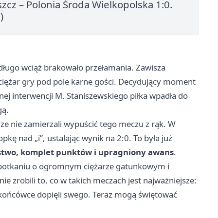
cz – Polonia Środa Wielkopolska 1:0.
)
 długo wciąż brakowało przełamania. Zawisza
ał ciężar gry pod pole karne gości. Decydujący moment
nej interwencji M. Staniszewskiego piłka wpadła do
gą.
ze nie zamierzali wypuścić tego meczu z rąk. W
kę nad „i”, ustalając wynik na 2:0. To była już
stwo, komplet punktów i upragniony awans
.
 spotkaniu o ogromnym ciężarze gatunkowym i
e zrobili to, co w takich meczach jest najważniejsze:
 końcówce dopięli swego. Teraz mogą świętować