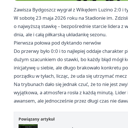
Zawisza Bydgoszcz wygrał z Wikędem Luzino 2:0 i
W sobotę 23 maja 2026 roku na Stadionie im. Zdzis
o najwyższą stawkę – bezpośrednie starcie lidera z w
dnia, ale i całą piłkarską układankę sezonu.
Pierwsza połowa pod dyktando nerwów
Do przerwy było 0:0 i to najlepiej oddaje charakter 
dużym szacunkiem do stawki, bo każdy błąd mógł k
inicjatywę u siebie, ale długo brakowało konkretu 
porządku w tyłach, licząc, że uda się utrzymać mec
Na trybunach dało się jednak czuć, że to nie jest zw
wyjątkowa, a atmosfera rosła z każdą minutą. Lider i
awansem, ale jednocześnie przez długi czas nie daw
Powiązany artykuł