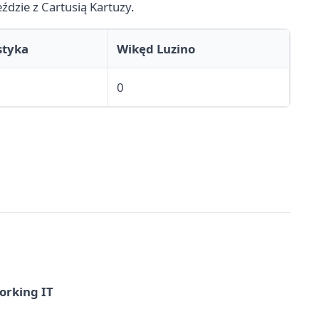
ździe z Cartusią Kartuzy.
styka
Wikęd Luzino
0
orking IT