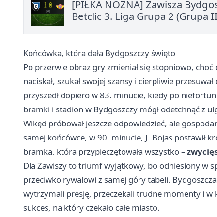
[PIŁKA NOŻNA] Zawisza Bydgosz
Betclic 3. Liga Grupa 2 (Grupa II
Końcówka, która dała Bydgoszczy święto
Po przerwie obraz gry zmieniał się stopniowo, choć
naciskał, szukał swojej szansy i cierpliwie przesuw
przyszedł dopiero w 83. minucie, kiedy po niefortun
bramki i stadion w Bydgoszczy mógł odetchnąć z ul
Wikęd próbował jeszcze odpowiedzieć, ale gospodar
samej końcówce, w 90. minucie, J. Bojas postawił krop
bramka, która przypieczętowała wszystko –
zwycię
Dla Zawiszy to triumf wyjątkowy, bo odniesiony w
przeciwko rywalowi z samej góry tabeli. Bydgoszczani
wytrzymali presję, przeczekali trudne momenty i w
sukces, na który czekało całe miasto.