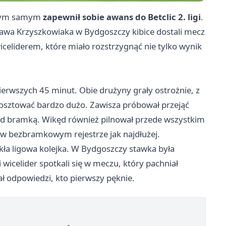
 tym samym
zapewnił sobie awans do Betclic 2. ligi
.
ława Krzyszkowiaka w Bydgoszczy kibice dostali mecz
iceliderem, które miało rozstrzygnąć nie tylko wynik
pierwszych 45 minut. Obie drużyny grały ostrożnie, z
osztować bardzo dużo. Zawisza próbował przejąć
pod bramką. Wikęd również pilnował przede wszystkim
z w bezbramkowym rejestrze jak najdłużej.
ykła ligowa kolejka. W Bydgoszczy stawka była
 wicelider spotkali się w meczu, który pachniał
ał odpowiedzi, kto pierwszy pęknie.