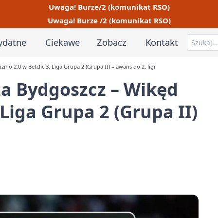
Uwaga! Burze/2 (komunikat RSO)
Uwaga! Burze /2 (komunikat RSO)
ydatne
Ciekawe
Zobacz
Kontakt
o 2:0 w Betclic 3. Liga Grupa 2 (Grupa II) – awans do 2. ligi
a Bydgoszcz – Wikęd
 Liga Grupa 2 (Grupa II)