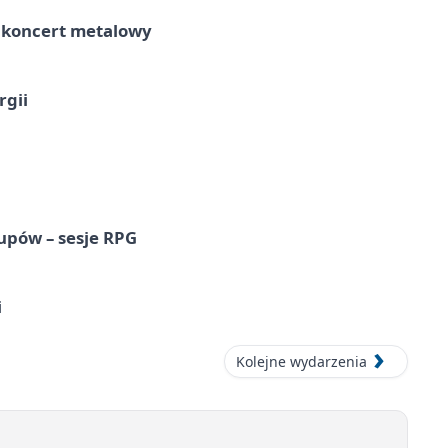
– koncert metalowy
rgii
upów – sesje RPG
i
Kolejne wydarzenia