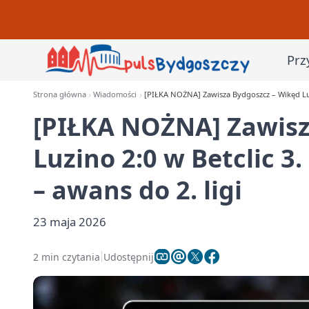
Prz
Strona główna
Wiadomości
[PIŁKA NOŻNA] Zawisza Bydgoszcz – Wikęd Luzin
[PIŁKA NOŻNA] Zawisz
Luzino 2:0 w Betclic 3.
– awans do 2. ligi
23 maja 2026
2 min czytania
Udostępnij