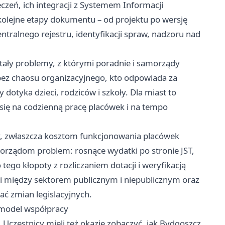
zeń, ich integracji z Systemem Informacji
kolejne etapy dokumentu – od projektu po wersję
entralnego rejestru, identyfikacji spraw, nadzoru nad
stały problemy, z którymi poradnie i samorządy
 bez chaosu organizacyjnego, kto odpowiada za
dotyka dzieci, rodziców i szkoły. Dla miast to
 się na codzienną pracę placówek i na tempo
, zwłaszcza kosztom funkcjonowania placówek
morządom problem: rosnące wydatki po stronie JST,
tego kłopoty z rozliczaniem dotacji i weryfikacją
i między sektorem publicznym i niepublicznym oraz
 zmian legislacyjnych.
 model współpracy
 Uczestnicy mieli też okazję zobaczyć, jak Bydgoszcz