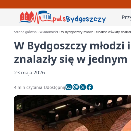
Prz
Strona główna
Wiadomości
W Bydgoszczy młodzi i finanse oświaty znalaz
W Bydgoszczy młodzi i
znalazły się w jednym
23 maja 2026
4 min czytania
Udostępnij