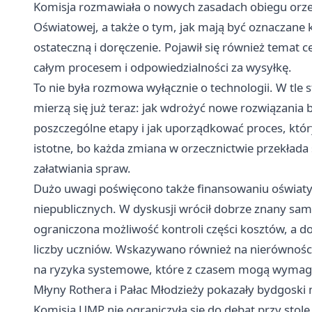
Komisja rozmawiała o nowych zasadach obiegu orzec
Oświatowej, a także o tym, jak mają być oznaczane 
ostateczną i doręczenie. Pojawił się również temat c
całym procesem i odpowiedzialności za wysyłkę.
To nie była rozmowa wyłącznie o technologii. W tle 
mierzą się już teraz: jak wdrożyć nowe rozwiązania
poszczególne etapy i jak uporządkować proces, który 
istotne, bo każda zmiana w orzecznictwie przekłada
załatwiania spraw.
Dużo uwagi poświęcono także finansowaniu oświaty
niepublicznych. W dyskusji wrócił dobrze znany sa
ograniczona możliwość kontroli części kosztów, a do 
liczby uczniów. Wskazywano również na nierównośc
na ryzyka systemowe, które z czasem mogą wymagać
Młyny Rothera i Pałac Młodzieży pokazały bydgoski
Komisja UMP nie ograniczyła się do debat przy stole.