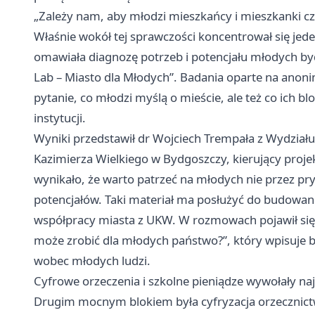
„Zależy nam, aby młodzi mieszkańcy i mieszkanki c
Właśnie wokół tej sprawczości koncentrował się jed
omawiała diagnozę potrzeb i potencjału młodych 
Lab – Miasto dla Młodych”. Badania oparte na anon
pytanie, co młodzi myślą o mieście, ale też co ich bl
instytucji.
Wyniki przedstawił dr Wojciech Trempała z Wydziału 
Kazimierza Wielkiego w Bydgoszczy, kierujący proj
wynikało, że warto patrzeć na młodych nie przez pry
potencjałów. Taki materiał ma posłużyć do budowani
współpracy miasta z UKW. W rozmowach pojawił się
może zrobić dla młodych państwo?”, który wpisuje b
wobec młodych ludzi.
Cyfrowe orzeczenia i szkolne pieniądze wywołały naj
Drugim mocnym blokiem była cyfryzacja orzecznic