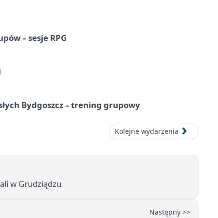
upów – sesje RPG
i
osłych Bydgoszcz – trening grupowy
Kolejne wydarzenia
wali w Grudziądzu
Następny >>