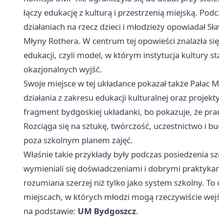
łączy edukację z kulturą i przestrzenią miejską. Po
działaniach na rzecz dzieci i młodzieży opowiadał S
Młyny Rothera. W centrum tej opowieści znalazła s
edukacji, czyli model, w którym instytucja kultury s
okazjonalnych wyjść.
Swoje miejsce w tej układance pokazał także Pałac 
działania z zakresu edukacji kulturalnej oraz proj
fragment bydgoskiej układanki, bo pokazuje, że praca
Rozciąga się na sztukę, twórczość, uczestnictwo i b
poza szkolnym planem zajęć.
Właśnie takie przykłady były podczas posiedzenia s
wymieniali się doświadczeniami i dobrymi praktyka
rozumiana szerzej niż tylko jako system szkolny. To 
miejscach, w których młodzi mogą rzeczywiście wejś
na podstawie:
UM Bydgoszcz
.