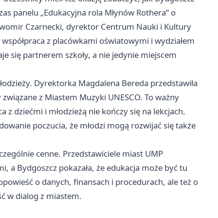
dczas panelu „Edukacyjna rola Młynów Rothera” o
ławomir Czarnecki, dyrektor Centrum Nauki i Kultury
ię współpraca z placówkami oświatowymi i wydziałem
taje się partnerem szkoły, a nie jedynie miejscem
Młodzieży. Dyrektorka Magdalena Bereda przedstawiła
ekty związane z Miastem Muzyki UNESCO. To ważny
 z dziećmi i młodzieżą nie kończy się na lekcjach.
udowanie poczucia, że młodzi mogą rozwijać się także
zczególnie cenne. Przedstawiciele miast UMP
mi, a Bydgoszcz pokazała, że edukacja może być tu
opowieść o danych, finansach i procedurach, ale też o
ć w dialog z miastem.