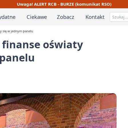
Uwaga! ALERT RCB - BURZE (komunikat RSO)
ydatne
Ciekawe
Zobacz
Kontakt
ły się w jednym panelu
 finanse oświaty
 panelu