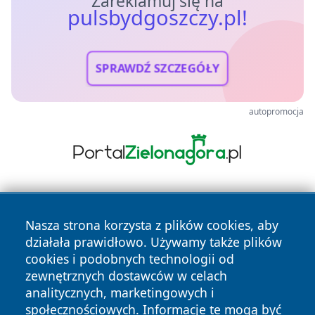
Zareklamuj się na
pulsbydgoszczy.pl!
SPRAWDŹ SZCZEGÓŁY
autopromocja
Nasza strona korzysta z plików cookies, aby
działała prawidłowo. Używamy także plików
cookies i podobnych technologii od
zewnętrznych dostawców w celach
Copyright © 2026 pulsbydgoszczy.pl Wszystkie prawa
analitycznych, marketingowych i
zastrzeżone.
społecznościowych. Informacje te mogą być