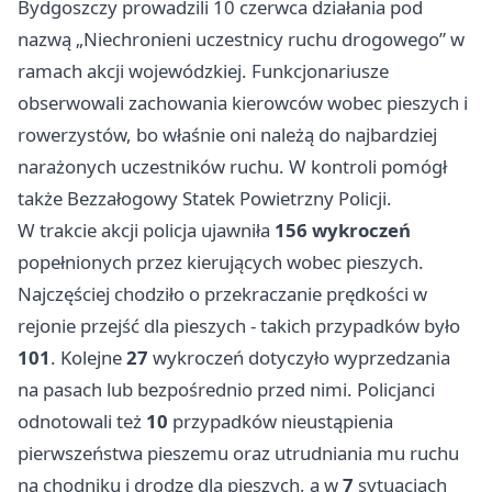
Bydgoszczy prowadzili 10 czerwca działania pod
nazwą „Niechronieni uczestnicy ruchu drogowego” w
ramach akcji wojewódzkiej. Funkcjonariusze
obserwowali zachowania kierowców wobec pieszych i
rowerzystów, bo właśnie oni należą do najbardziej
narażonych uczestników ruchu. W kontroli pomógł
także Bezzałogowy Statek Powietrzny Policji.
W trakcie akcji policja ujawniła
156 wykroczeń
popełnionych przez kierujących wobec pieszych.
Najczęściej chodziło o przekraczanie prędkości w
rejonie przejść dla pieszych - takich przypadków było
101
. Kolejne
27
wykroczeń dotyczyło wyprzedzania
na pasach lub bezpośrednio przed nimi. Policjanci
odnotowali też
10
przypadków nieustąpienia
pierwszeństwa pieszemu oraz utrudniania mu ruchu
na chodniku i drodze dla pieszych, a w
7
sytuacjach