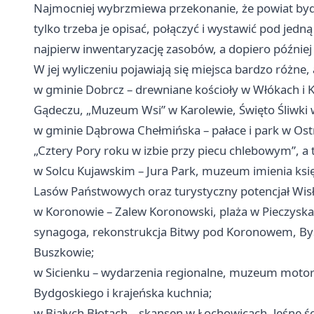
Najmocniej wybrzmiewa przekonanie, że powiat bydgos
tylko trzeba je opisać, połączyć i wystawić pod je
najpierw inwentaryzację zasobów, a dopiero późnie
W jej wyliczeniu pojawiają się miejsca bardzo różne
w gminie Dobrcz – drewniane kościoły w Włókach i K
Gądeczu, „Muzeum Wsi” w Karolewie, Święto Śliwki 
w gminie Dąbrowa Chełmińska – pałace i park w Ostro
„Cztery Pory roku w izbie przy piecu chlebowym”, a 
w Solcu Kujawskim – Jura Park, muzeum imienia księ
Lasów Państwowych oraz turystyczny potencjał Wisł
w Koronowie – Zalew Koronowski, plaża w Pieczyskac
synagoga, rekonstrukcja Bitwy pod Koronowem, By
Buszkowie;
w Sicienku – wydarzenia regionalne, muzeum motory
Bydgoskiego i krajeńska kuchnia;
w Białych Błotach – skansen w Łochowicach, leśne ś