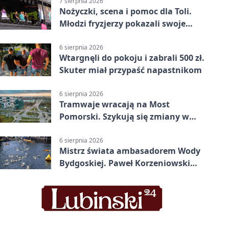
7 sierpnia 2026
Nożyczki, scena i pomoc dla Toli.
Młodzi fryzjerzy pokazali swoje
umiejętności
6 sierpnia 2026
Wtargnęli do pokoju i zabrali 500 zł.
Skuter miał przypaść napastnikom
6 sierpnia 2026
Tramwaje wracają na Most
Pomorski. Szykują się zmiany w
komunikacji
6 sierpnia 2026
Mistrz świata ambasadorem Wody
Bydgoskiej. Paweł Korzeniowski
poprowadzi rozgrzewkę