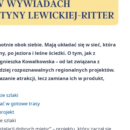
tnie obok siebie. Mają układać się w sieć, która
, po jeziora i leśne ścieżki. O tym, jak z
Agnieszka Kowalkowska – od lat związana z
dziej rozpoznawalnych regionalnych projektów.
azanie atrakcji, lecz zamiana ich w produkt,
ie szlaki
dać w gotowe trasy
rojekt
e szlaki
acji dobrych miejsc” – projektu, który zaczął się