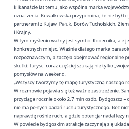
kilkanaście lat temu jako wspólna marka województw
oznaczenia. Kowalkowska przypomina, że nie był to 
partnerami z Kujaw, Pałuk, Borów Tucholskich, Ziem
i Krajny.
W tym myśleniu ważny jest symbol Kopernika, ale jes
konkretnych miejsc. Właśnie dlatego marka parasol
rozpoznawczym, a zaczęła obejmować regionalne pr
skutki: turyści coraz częściej szukają nie tylko „wo
pomysłów na weekend.
„Wszyscy tworzymy tę mapę turystyczną naszego re
W rozmowie pojawia się też ważne zastrzeżenie. Sa
przyciąga rocznie około 2,7 mln osób, Bydgoszcz – 
nie ma pełnych badań ruchu turystycznego. Bez nich
naprawdę rośnie ruch, a gdzie potencjał nadal leży 
W powiecie bydgoskim atrakcje zaczynają się układ