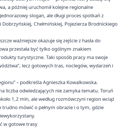
a, a później uruchomił kolejne regionalne
jednorazowy slogan, ale długi proces spotkań z
i Dobrzyńskiej, Chełmińskiej, Pojezierza Brodnickiego
zcze ważniejsze okazuje się zejście z hasła do
owa przestała być tylko ogólnym znakiem
odukty turystyczne. Taki sposób pracy ma swoje
jewództwa”, lecz gotowych tras, noclegów, wydarzeń i
gionu” – podkreśla Agnieszka Kowalkowska.
ma liczba odwiedzających nie zamyka tematu.
Toruń
około 1,2 mln, ale według rozmówczyni region wciąż
 trudno mówić o pełnym obrazie i o tym, gdzie
niewykorzystany.
ać w gotowe trasy