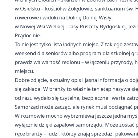
w Osielsku – kościół w Żołędowie, sanktuarium św. 
rowerowe i widoki na Dolinę Dolnej Wisły;
w Nowej Wsi Wielkiej – lasy Puszczy Bydgoskiej, Jezi
Prądocinie.
To nie jest tylko lista ładnych miejsc. Z takiego ze
weekend dla seniorów albo program dla szkolnej gru
prawdziwa wartość regionu – w łączeniu przyrody, hi
miejscu.
Dobre zdjęcie, aktualny opis i jasna informacja o do
się zakłada. W branży to właśnie ten etap nazywa si
od razu wydało się czytelne, bezpieczne i warte zat
Samorząd może zacząć, ale rynek musi pociągnąć p
W rozmowie mocno wybrzmiewa jeszcze jedna myśl: 
wyłącznie dzięki zapałowi samorządu. Może zostać p
ręce branży – ludzi, którzy znają sprzedaż, pakowani