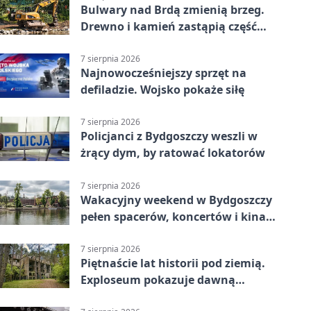
Bulwary nad Brdą zmienią brzeg.
Drewno i kamień zastąpią część
betonu
7 sierpnia 2026
Najnowocześniejszy sprzęt na
defiladzie. Wojsko pokaże siłę
7 sierpnia 2026
Policjanci z Bydgoszczy weszli w
żrący dym, by ratować lokatorów
7 sierpnia 2026
Wakacyjny weekend w Bydgoszczy
pełen spacerów, koncertów i kina
pod chmurką
7 sierpnia 2026
Piętnaście lat historii pod ziemią.
Exploseum pokazuje dawną
fabrykę