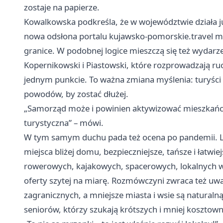
zostaje na papierze.
Kowalkowska podkreśla, że w województwie działa ju
nowa odsłona portalu kujawsko-pomorskie.travel m
granice. W podobnej logice mieszczą się też wydarz
Kopernikowski i Piastowski, które rozprowadzają r
jednym punkcie. To ważna zmiana myślenia: turyści n
powodów, by zostać dłużej.
„Samorząd może i powinien aktywizować mieszkańcó
turystyczna” – mówi.
W tym samym duchu pada też ocena po pandemii. Lud
miejsca bliżej domu, bezpieczniejsze, tańsze i łatwi
rowerowych, kajakowych, spacerowych, lokalnych wyd
oferty szytej na miarę. Rozmówczyni zwraca też uwag
zagranicznych, a mniejsze miasta i wsie są naturaln
seniorów, którzy szukają krótszych i mniej kosztow