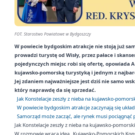
FOT. Starostwo Powiatowe w Bydgoszczy
W powiecie bydgoskim atrakcje nie stoją już samo
prowadzi turystę od Wisły, przez pałace i skanseny
pojedynczych miejsc robi się ofertę, opowiada 
kujawsko-pomorską turystyką i jednym z najbar
Jej zdaniem najważniejsze jest dziś nie samo wsk
który naprawdę da się sprzedać.
Jak Konstelacje zeszły z nieba na kujawsko-pomorsk
W powiecie bydgoskim atrakcje zaczynają się ukła
Samorząd może zacząć, ale rynek musi pociągnąć p
Jak Konstelacje zeszły z nieba na kujawsko-pomorski
W rozmowie wraca idea „Kujawsko-Pomorskich Konstel