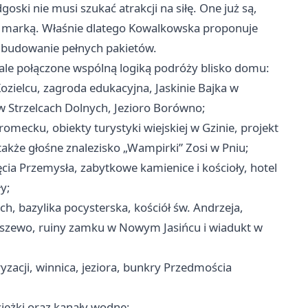
ki nie musi szukać atrakcji na siłę. One już są,
dną marką. Właśnie dlatego Kowalkowska proponuje
j budowanie pełnych pakietów.
, ale połączone wspólną logiką podróży blisko domu:
ozielcu, zagroda edukacyjna, Jaskinie Bajka w
w Strzelcach Dolnych, Jezioro Borówno;
mecku, obiekty turystyki wiejskiej w Gzinie, projekt
także głośne znalezisko „Wampirki” Zosi w Pniu;
cia Przemysła, zabytkowe kamienice i kościoły, hotel
y;
h, bazylika pocysterska, kościół św. Andrzeja,
szewo, ruiny zamku w Nowym Jasińcu i wiadukt w
zacji, winnica, jeziora, bunkry Przedmościa
cieżki oraz kanały wodne;