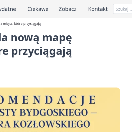
ydatne
Ciekawe
Zobacz
Kontakt
 miejsc, które przyciągają
ada nową mapę
óre przyciągają