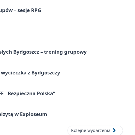
upów – sesje RPG
i
osłych Bydgoszcz – trening grupowy
wycieczka z Bydgoszczy
E - Bezpieczna Polska”
wizytą w Exploseum
Kolejne wydarzenia