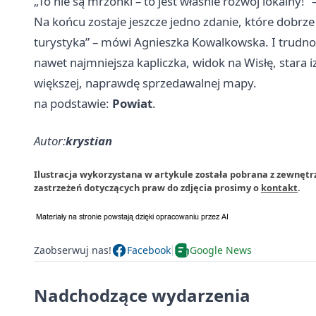
„To nie są mrzonki – to jest właśnie rozwój lokalny!
Na końcu zostaje jeszcze jedno zdanie, które dobrz
turystyka” – mówi Agnieszka Kowalkowska. I trudno s
nawet najmniejsza kapliczka, widok na Wisłę, stara 
większej, naprawdę sprzedawalnej mapy.
na podstawie:
Powiat
.
Autor:
krystian
Ilustracja wykorzystana w artykule została pobrana z zewnęt
zastrzeżeń dotyczących praw do zdjęcia prosimy o
kontakt
.
Zaobserwuj nas!
Facebook
Google News
Nadchodzące wydarzenia