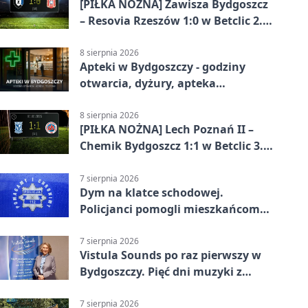
[PIŁKA NOŻNA] Zawisza Bydgoszcz
– Resovia Rzeszów 1:0 w Betclic 2.
lidze. Pierwsza wygrana
gospodarzy
8 sierpnia 2026
Apteki w Bydgoszczy - godziny
otwarcia, dyżury, apteka
całodobowa
8 sierpnia 2026
[PIŁKA NOŻNA] Lech Poznań II –
Chemik Bydgoszcz 1:1 w Betclic 3.
Lidze Grupa 2 (Grupa II).
Bydgoszczanie wywieźli punkt z
7 sierpnia 2026
Dym na klatce schodowej.
Wronek
Policjanci pomogli mieszkańcom
opuścić blok
7 sierpnia 2026
Vistula Sounds po raz pierwszy w
Bydgoszczy. Pięć dni muzyki z
całego świata
7 sierpnia 2026