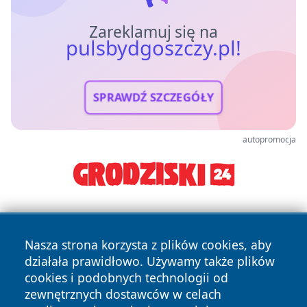
Zareklamuj się na
pulsbydgoszczy.pl!
SPRAWDŹ SZCZEGÓŁY
autopromocja
Nasza strona korzysta z plików cookies, aby
działała prawidłowo. Używamy także plików
cookies i podobnych technologii od
zewnętrznych dostawców w celach
Copyright © 2026 pulsbydgoszczy.pl Wszystkie prawa