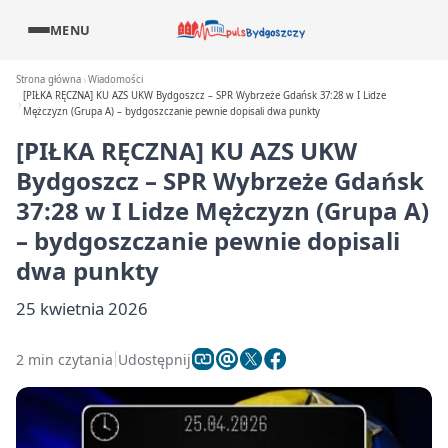
MENU
Strona główna
Wiadomości
[PIŁKA RĘCZNA] KU AZS UKW Bydgoszcz – SPR Wybrzeże Gdańsk 37:28 w I Lidze
Mężczyzn (Grupa A) – bydgoszczanie pewnie dopisali dwa punkty
[PIŁKA RĘCZNA] KU AZS UKW
Bydgoszcz – SPR Wybrzeże Gdańsk
37:28 w I Lidze Mężczyzn (Grupa A)
– bydgoszczanie pewnie dopisali
dwa punkty
25 kwietnia 2026
2 min czytania
Udostępnij