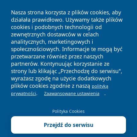
Nasza strona korzysta z plików cookies, aby
działała prawidłowo. Używamy także plików
cookies i podobnych technologii od
zewnętrznych dostawców w celach
analitycznych, marketingowych i
społecznościowych. Informacje te mogą być
Copyright © 2026 pulsbydgoszczy.pl Wszystkie prawa
przetwarzane również przez naszych
zastrzeżone.
partnerów. Kontynuując korzystanie ze
strony lub klikając „Przechodzę do serwisu",
wyrażasz zgodę na użycie dodatkowych
Polityka
Polityka
News
Autorzy
plików cookies zgodnie z naszą
Prywatności
Cookies
polityką
.
.
prywatności
Zaawansowane ustawienia
Polityka Cookies
Przejdź do serwisu