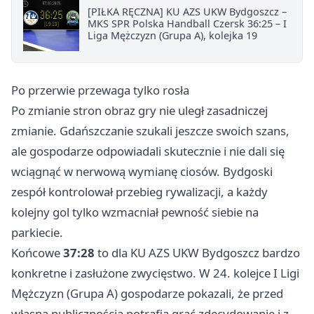
[PIŁKA RĘCZNA] KU AZS UKW Bydgoszcz –
MKS SPR Polska Handball Czersk 36:25 – I
Liga Mężczyzn (Grupa A), kolejka 19
Po przerwie przewaga tylko rosła
Po zmianie stron obraz gry nie uległ zasadniczej
zmianie. Gdańszczanie szukali jeszcze swoich szans,
ale gospodarze odpowiadali skutecznie i nie dali się
wciągnąć w nerwową wymianę ciosów. Bydgoski
zespół kontrolował przebieg rywalizacji, a każdy
kolejny gol tylko wzmacniał pewność siebie na
parkiecie.
Końcowe
37:28
to dla KU AZS UKW Bydgoszcz bardzo
konkretne i zasłużone zwycięstwo. W 24. kolejce I Ligi
Mężczyzn (Grupa A) gospodarze pokazali, że przed
własną publicznością potrafią grać zdecydowanie i z