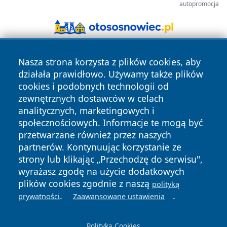
autopromocja
Nasza strona korzysta z plików cookies, aby
działała prawidłowo. Używamy także plików
cookies i podobnych technologii od
zewnętrznych dostawców w celach
analitycznych, marketingowych i
Copyright © 2026 pulsbydgoszczy.pl Wszystkie prawa
społecznościowych. Informacje te mogą być
zastrzeżone.
przetwarzane również przez naszych
partnerów. Kontynuując korzystanie ze
strony lub klikając „Przechodzę do serwisu",
Polityka
Polityka
News
Autorzy
wyrażasz zgodę na użycie dodatkowych
Prywatności
Cookies
plików cookies zgodnie z naszą
polityką
.
.
prywatności
Zaawansowane ustawienia
Polityka Cookies