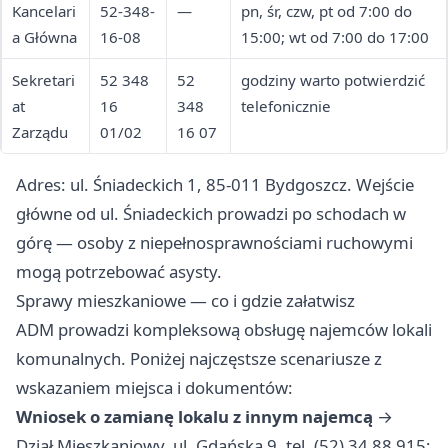
Kancelari
52-348-
—
pn, śr, czw, pt od 7:00 do
a Główna
16-08
15:00; wt od 7:00 do 17:00
Sekretari
52 348
52
godziny warto potwierdzić
at
16
348
telefonicznie
Zarządu
01/02
16 07
Adres: ul. Śniadeckich 1, 85-011 Bydgoszcz. Wejście
główne od ul. Śniadeckich prowadzi po schodach w
górę — osoby z niepełnosprawnościami ruchowymi
mogą potrzebować asysty.
Sprawy mieszkaniowe — co i gdzie załatwisz
ADM prowadzi kompleksową obsługę najemców lokali
komunalnych. Poniżej najczęstsze scenariusze z
wskazaniem miejsca i dokumentów:
Wniosek o zamianę lokalu z innym najemcą
→
Dział Mieszkaniowy, ul. Gdańska 9, tel. (52) 34 88 915;