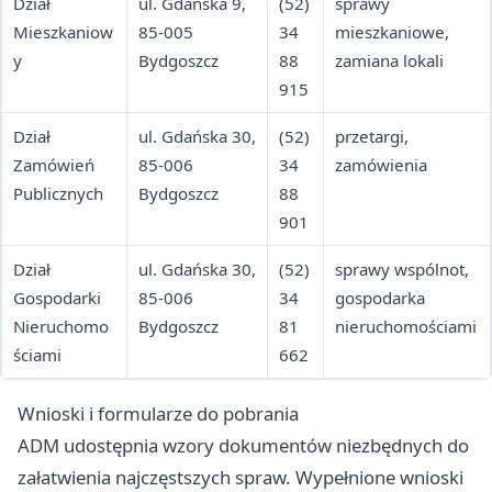
Dział
ul. Gdańska 9,
(52)
sprawy
Mieszkaniow
85-005
34
mieszkaniowe,
y
Bydgoszcz
88
zamiana lokali
915
Dział
ul. Gdańska 30,
(52)
przetargi,
Zamówień
85-006
34
zamówienia
Publicznych
Bydgoszcz
88
901
Dział
ul. Gdańska 30,
(52)
sprawy wspólnot,
Gospodarki
85-006
34
gospodarka
Nieruchomo
Bydgoszcz
81
nieruchomościami
ściami
662
Wnioski i formularze do pobrania
ADM udostępnia wzory dokumentów niezbędnych do
załatwienia najczęstszych spraw. Wypełnione wnioski