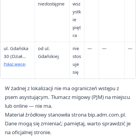
niedostępne
wsz
ystk
ie
pięt
ra
ul. Gdańska
od ul.
nie
—
—
—
30 (Dział
Gdańskiej
stos
Zamówień,
uje
Pokaż więcej
Gospodarki
się
Nieruchomo
ściami)
W żadnej z lokalizacji nie ma ograniczeń wstępu z
psem asystującym. Tłumacz migowy (PJM) na miejscu
lub online — nie ma.
Materiał źródłowy stanowiła strona bip.adm.com.pl.
Dane mogą się zmieniać; pamiętaj, warto sprawdzić je
na oficjalnej stronie.