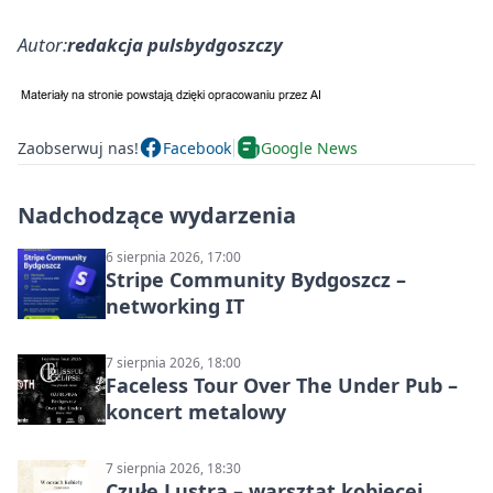
Autor:
redakcja pulsbydgoszczy
Zaobserwuj nas!
Facebook
Google News
Nadchodzące wydarzenia
6 sierpnia 2026, 17:00
Stripe Community Bydgoszcz –
networking IT
7 sierpnia 2026, 18:00
Faceless Tour Over The Under Pub –
koncert metalowy
7 sierpnia 2026, 18:30
Czułe Lustra – warsztat kobiecej