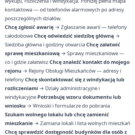
wykup), rozliczenia i windykacja. Poniżej pełna mapa
kontaktowa — od telefonów alarmowych po adresy
poszczególnych działów.
Chcę zgłosić awarię
→
Zgłaszanie awarii — telefony
całodobowe
Chcę odwiedzić siedzibę główną
→
Siedziba główna i godziny otwarcia
Chcę załatwić
sprawę mieszkaniową
→
Sprawy mieszkaniowe —
co i gdzie załatwisz
Chcę znaleźć kontakt do mojego
rejonu
→
Rejony Obsługi Mieszkańców — adresy i
telefony
Chcę skontaktować się z windykacją lub
rozliczeniami
→
Działy administracyjne i
windykacyjne
Potrzebuję wzoru dokumentu lub
wniosku
→
Wnioski i formularze do pobrania
Szukam wolnego lokalu lub chcę zamienić
mieszkanie
→
Zamiana lokali i lista wolnych mieszkań
Chcę sprawdzić dostępność budynków dla osób z