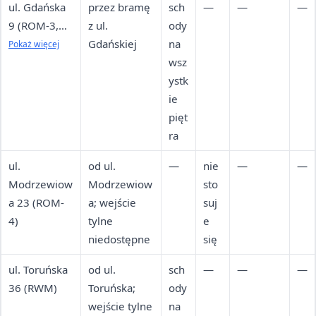
ul. Gdańska
przez bramę
sch
—
—
—
9 (ROM-3,
z ul.
ody
Dział
Gdańskiej
na
Pokaż więcej
Mieszkaniow
wsz
y, Rozliczeń,
ystk
Eksploatacji)
ie
pięt
ra
ul.
od ul.
—
nie
—
—
Modrzewiow
Modrzewiow
sto
a 23 (ROM-
a; wejście
suj
4)
tylne
e
niedostępne
się
ul. Toruńska
od ul.
sch
—
—
—
36 (RWM)
Toruńska;
ody
wejście tylne
na