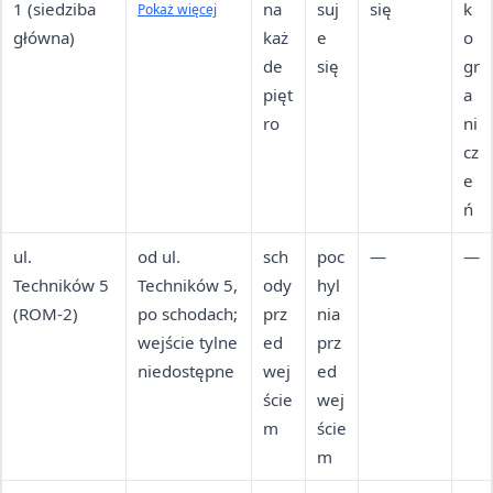
1 (siedziba
po schodach
na
suj
się
k
Pokaż więcej
główna)
w górę;
każ
e
o
wejście tylne
de
się
gr
niedostępne
pięt
a
ro
ni
cz
e
ń
ul.
od ul.
sch
poc
—
—
Techników 5
Techników 5,
ody
hyl
(ROM-2)
po schodach;
prz
nia
wejście tylne
ed
prz
niedostępne
wej
ed
ście
wej
m
ście
m