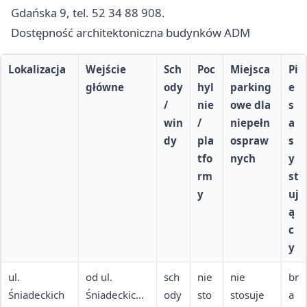
Gdańska 9, tel. 52 34 88 908.
Dostępność architektoniczna budynków ADM
Lokalizacja
Wejście
Sch
Poc
Miejsca
Pi
główne
ody
hyl
parking
e
/
nie
owe dla
s
win
/
niepełn
a
dy
pla
ospraw
s
tfo
nych
y
rm
st
y
uj
ą
c
y
ul.
od ul.
sch
nie
nie
br
Śniadeckich
Śniadeckich,
ody
sto
stosuje
a