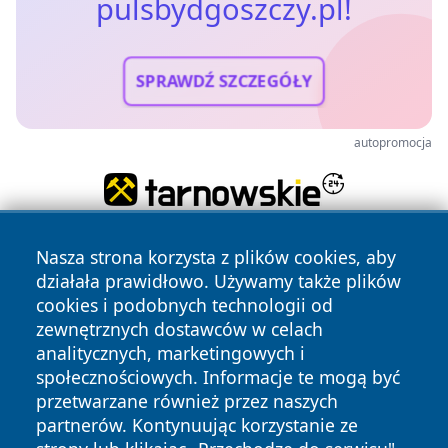
pulsbydgoszczy.pl!
SPRAWDŹ SZCZEGÓŁY
autopromocja
Nasza strona korzysta z plików cookies, aby
działała prawidłowo. Używamy także plików
cookies i podobnych technologii od
zewnętrznych dostawców w celach
analitycznych, marketingowych i
Copyright © 2026 pulsbydgoszczy.pl Wszystkie prawa
społecznościowych. Informacje te mogą być
zastrzeżone.
przetwarzane również przez naszych
partnerów. Kontynuując korzystanie ze