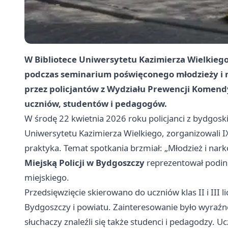
W Bibliotece Uniwersytetu Kazimierza Wielkiego
podczas seminarium poświęconego młodzieży i 
przez policjantów z Wydziału Prewencji
Komendy 
uczniów, studentów i pedagogów.
W środę 22 kwietnia 2026 roku policjanci z bydgosk
Uniwersytetu Kazimierza Wielkiego, zorganizowali IX
praktyka. Temat spotkania brzmiał: „Młodzież i nark
Miejską Policji w Bydgoszczy
reprezentował podin
miejskiego.
Przedsięwzięcie skierowano do uczniów klas II i III
Bydgoszczy i powiatu. Zainteresowanie było wyraźne 
słuchaczy znaleźli się także studenci i pedagodzy. U