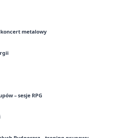
– koncert metalowy
rgii
upów – sesje RPG
i
osłych Bydgoszcz – trening grupowy