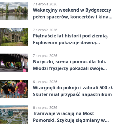
7 sierpnia 2026
Wakacyjny weekend w Bydgoszczy
pełen spacerów, koncertów i kina
pod chmurką
7 sierpnia 2026
Piętnaście lat historii pod ziemią.
Exploseum pokazuje dawną
fabrykę
7 sierpnia 2026
Nożyczki, scena i pomoc dla Toli.
Młodzi fryzjerzy pokazali swoje
umiejętności
6 sierpnia 2026
Wtargnęli do pokoju i zabrali 500 zł.
Skuter miał przypaść napastnikom
6 sierpnia 2026
Tramwaje wracają na Most
Pomorski. Szykują się zmiany w
komunikacji