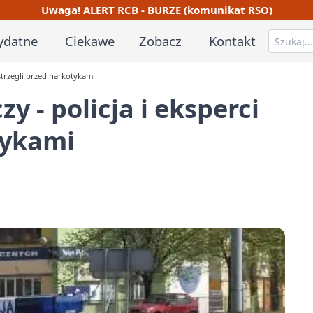
Uwaga! ALERT RCB - BURZE (komunikat RSO)
ydatne
Ciekawe
Zobacz
Kontakt
ostrzegli przed narkotykami
y - policja i eksperci
tykami