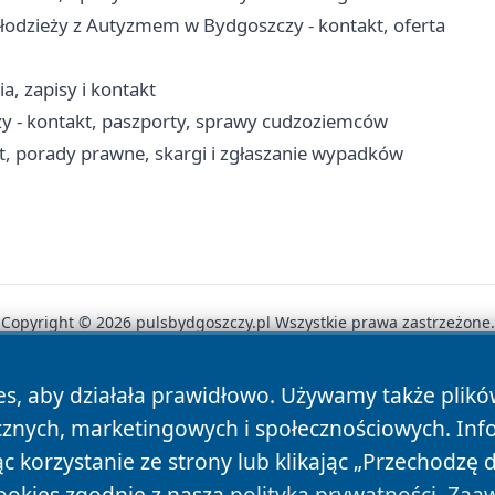
łodzieży z Autyzmem w Bydgoszczy - kontakt, oferta
, zapisy i kontakt
 - kontakt, paszporty, sprawy cudzoziemców
, porady prawne, skargi i zgłaszanie wypadków
Copyright © 2026 pulsbydgoszczy.pl Wszystkie prawa zastrzeżone.
es, aby działała prawidłowo. Używamy także plik
News
Autorzy
Polityka Prywatności
Polityka Cookie
cznych, marketingowych i społecznościowych. Inf
 korzystanie ze strony lub klikając „Przechodzę 
ookies zgodnie z naszą
polityką prywatności
.
Zaaw