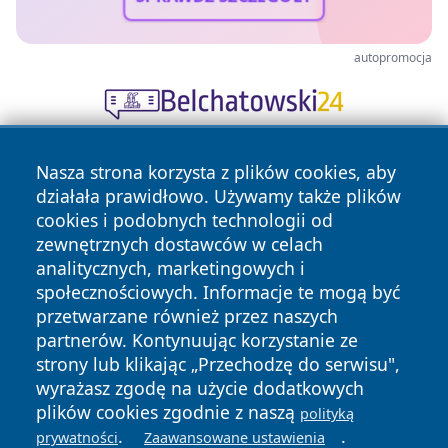
autopromocja
Nasza strona korzysta z plików cookies, aby
działała prawidłowo. Używamy także plików
cookies i podobnych technologii od
zewnętrznych dostawców w celach
analitycznych, marketingowych i
Copyright © 2026 pulsbydgoszczy.pl Wszystkie prawa
społecznościowych. Informacje te mogą być
zastrzeżone.
przetwarzane również przez naszych
partnerów. Kontynuując korzystanie ze
strony lub klikając „Przechodzę do serwisu",
Polityka
Polityka
News
Autorzy
wyrażasz zgodę na użycie dodatkowych
Prywatności
Cookies
plików cookies zgodnie z naszą
polityką
.
.
prywatności
Zaawansowane ustawienia