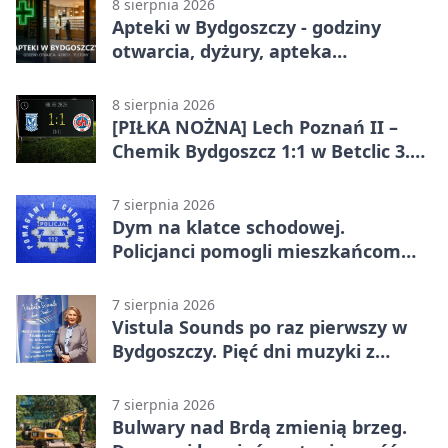
8 sierpnia 2026
Apteki w Bydgoszczy - godziny
otwarcia, dyżury, apteka
całodobowa
8 sierpnia 2026
[PIŁKA NOŻNA] Lech Poznań II –
Chemik Bydgoszcz 1:1 w Betclic 3.
Lidze Grupa 2 (Grupa II).
Bydgoszczanie wywieźli punkt z
7 sierpnia 2026
Wronek
Dym na klatce schodowej.
Policjanci pomogli mieszkańcom
opuścić blok
7 sierpnia 2026
Vistula Sounds po raz pierwszy w
Bydgoszczy. Pięć dni muzyki z
całego świata
7 sierpnia 2026
Bulwary nad Brdą zmienią brzeg.