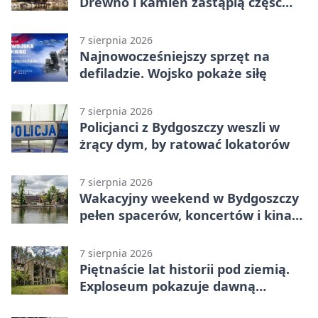
Drewno i kamień zastąpią część
betonu
7 sierpnia 2026
Najnowocześniejszy sprzęt na
defiladzie. Wojsko pokaże siłę
7 sierpnia 2026
Policjanci z Bydgoszczy weszli w
żrący dym, by ratować lokatorów
7 sierpnia 2026
Wakacyjny weekend w Bydgoszczy
pełen spacerów, koncertów i kina
pod chmurką
7 sierpnia 2026
Piętnaście lat historii pod ziemią.
Exploseum pokazuje dawną
fabrykę